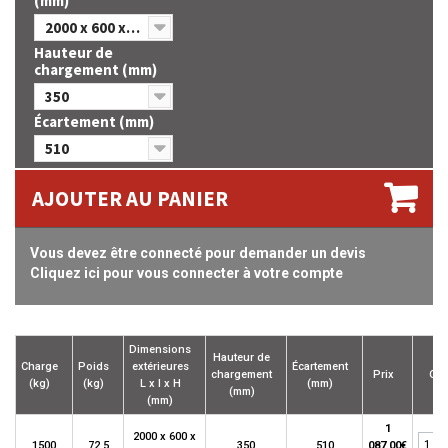
(mm)
2000 x 600 x 850
Hauteur de
chargement (mm)
350
Écartement (mm)
510
AJOUTER AU PANIER
Vous devez être connecté pour demander un devis
Cliquez ici pour vous connecter à votre compte
Dimensions
Hauteur de
Charge
Poids
extérieures
Écartement
chargement
Prix
Qté
(kg)
(kg)
L x l x H
(mm)
(mm)
(mm)
1
2000 x 600 x
1500
72,5
350
510
087,00€