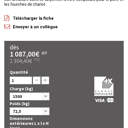
les fourches de chariot.
Télécharger la fiche
Envoyer à un collègue
dès
1 087,00€
HT
1 304,40€
TTC
Quantité
Charge (kg)
1500
Poids (kg)
72,5
Dimensions
extérieures L x l x H