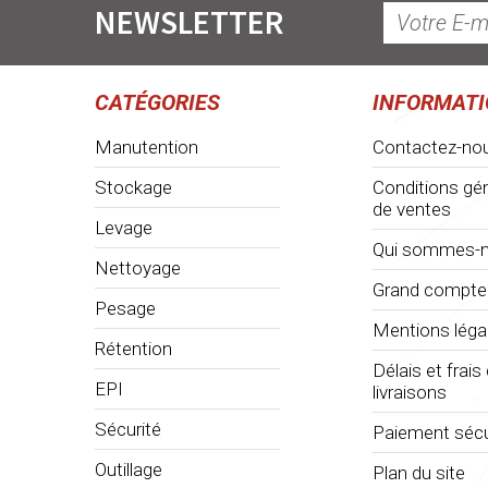
NEWSLETTER
CATÉGORIES
INFORMAT
Manutention
Contactez-no
Stockage
Conditions gé
de ventes
Levage
Qui sommes-n
Nettoyage
Grand compte
Pesage
Mentions léga
Rétention
Délais et frais
EPI
livraisons
Sécurité
Paiement sécu
Outillage
Plan du site