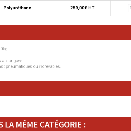
Polyuréthane
259,00€ HT
50kg
s ou longues
ns : pneumatiques ou increvables.
 LA MÊME CATÉGORIE :