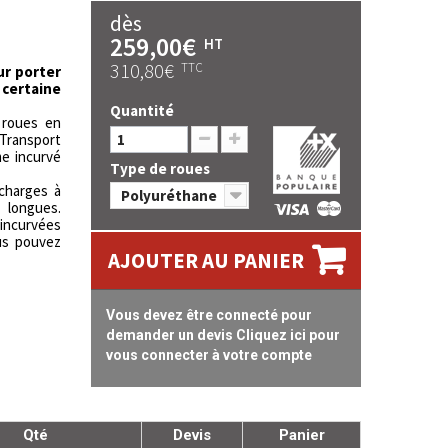
dès
259,00€
HT
310,80€
TTC
ur porter
certaine
Quantité
 roues en
 Transport
me incurvé
Type de roues
charges à
Polyuréthane
longues.
incurvées
us pouvez
AJOUTER AU PANIER
Vous devez être connecté pour
demander un devis Cliquez ici pour
vous connecter à votre compte
Qté
Devis
Panier