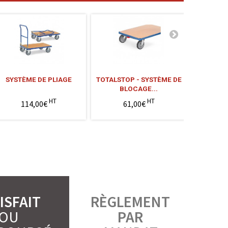
SYSTÈME DE PLIAGE
TOTALSTOP - SYSTÈME DE
ASSORTI
BLOCAGE...
PO
HT
HT
114,00€
61,00€
3
ISFAIT
RÈGLEMENT
OU
PAR