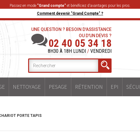
Passez en mode
"Grand compte"
et bénéficiez d'avantages pour les pros.
Comment devenir "Grand Compte" ?
UNE QUESTION ? BESOIN D'ASSISTANCE
OU D'UN DEVIS ?
02 40 05 34 18
8H30 À 18H LUNDI
/
VENDREDI
GE
NETTOYAGE
PESAGE
RÉTENTION
EPI
SÉCU
CHARIOT PORTE TAPIS