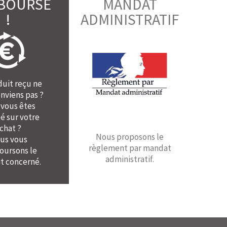
BOURSÉ
MANDAT
!
ADMINISTRATIF
duit reçu ne
nviens pas ?
 vous êtes
é sur votre
chat ?
Nous proposons le
us vous
règlement par mandat
ursons le
administratif.
t concerné.