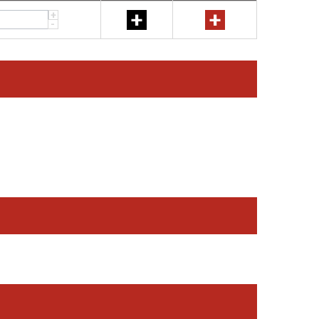
+
+
+
-