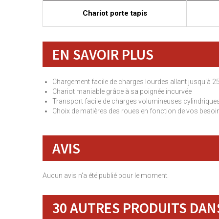
Chariot porte tapis
EN SAVOIR PLUS
Chargement facile de charges lourdes allant jusqu'à 2
Chariot maniable grâce à sa poignée incurvée
Transport facile de charges volumineuses cylindrique
Choix de matières des roues en fonction de vos besoi
AVIS
Aucun avis n'a été publié pour le moment.
30 AUTRES PRODUITS DANS