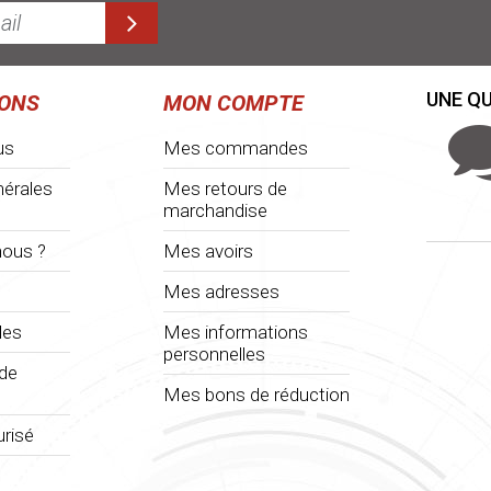
UNE QU
IONS
MON COMPTE
us
Mes commandes
nérales
Mes retours de
marchandise
ous ?
Mes avoirs
Mes adresses
les
Mes informations
personnelles
 de
Mes bons de réduction
risé