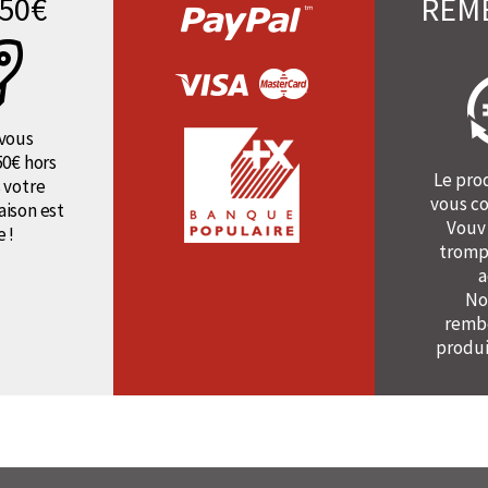
50€
REM
vous
50€ hors
Le pro
 votre
vous co
raison est
Vouv
e !
tromp
a
No
rembo
produi