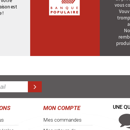
 votre
vous co
raison est
Vouv
e !
tromp
a
No
rembo
produi
UNE QU
IONS
MON COMPTE
us
Mes commandes