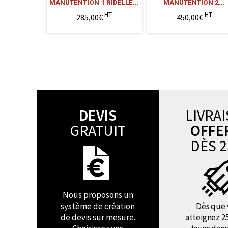
MANUTENTION 1 RIDELLE...
MANUTENTION 2...
HT
HT
285,00€
450,00€
DEVIS
LIVRA
GRATUIT
OFFE
DÈS 2
Nous proposons un
système de création
Dès que 
de devis sur mesure.
atteignez 2