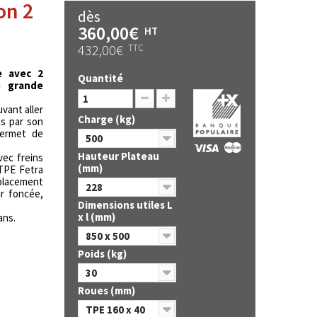
on 2
dès
360,00€
HT
432,00€
TTC
e avec 2
Quantité
e grande
vant aller
Charge (kg)
ns par son
permet de
500
Hauteur Plateau
vec freins
(mm)
 TPE Fetra
placement
228
ur foncée,
Dimensions utiles L
x l (mm)
ans.
850 x 500
Poids (kg)
30
Roues (mm)
TPE 160 x 40