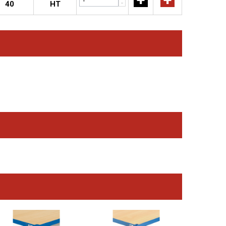
-
40
HT