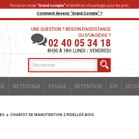
Passez en mode
"Grand compte"
et bénéficiez d'avantages pour les pros.
Comment devenir "Grand Compte" ?
UNE QUESTION ? BESOIN D'ASSISTANCE
OU D'UN DEVIS ?
02 40 05 34 18
8H30 À 18H LUNDI
/
VENDREDI
GE
NETTOYAGE
PESAGE
RÉTENTION
EPI
SÉCU
ES
CHARIOT DE MANUTENTION 2 RIDELLES BOIS