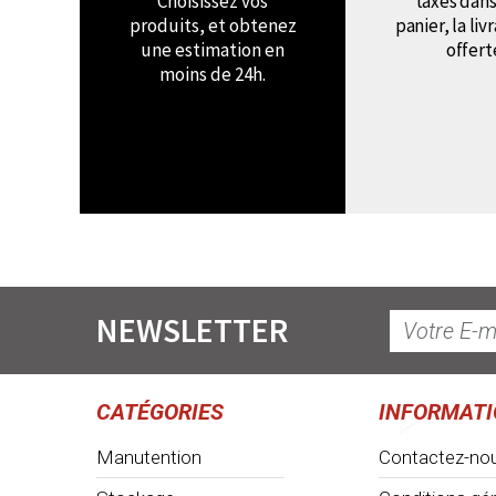
Choisissez vos
taxes dans
produits, et obtenez
panier, la liv
une estimation en
offert
moins de 24h.
NEWSLETTER
CATÉGORIES
INFORMAT
Manutention
Contactez-no