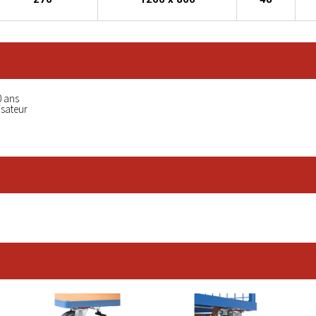
0 ans
isateur