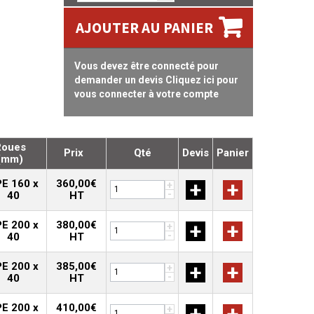
AJOUTER AU PANIER
Vous devez être connecté pour
demander un devis Cliquez ici pour
vous connecter à votre compte
Roues
Prix
Qté
Devis
Panier
(mm)
E 160 x
360,00€
+
+
+
-
40
HT
E 200 x
380,00€
+
+
+
-
40
HT
E 200 x
385,00€
+
+
+
-
40
HT
E 200 x
410,00€
+
+
+