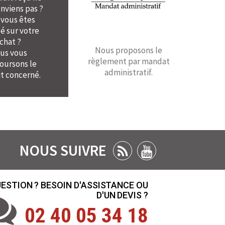
nviens pas ?
 vous êtes
é sur votre
chat ?
Nous proposons le
us vous
règlement par mandat
ursons le
administratif.
t concerné.
NOUS SUIVRE
ESTION ? BESOIN D'ASSISTANCE OU
D'UN DEVIS ?
02 40 05 34 18