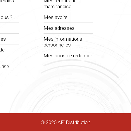
nérales
Mes retours de
marchandise
ous ?
Mes avoirs
Mes adresses
les
Mes informations
personnelles
 de
Mes bons de réduction
risé
©
2026
AFi Distribution