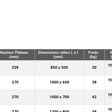
Hauteur Plateau
Dimensions utiles L x l
Poids
(mm)
(mm)
(kg)
TP
228
850 x 500
30
TP
270
1000 x 600
38
TP
270
1000 x 700
42
TP
270
1200 x 800
48