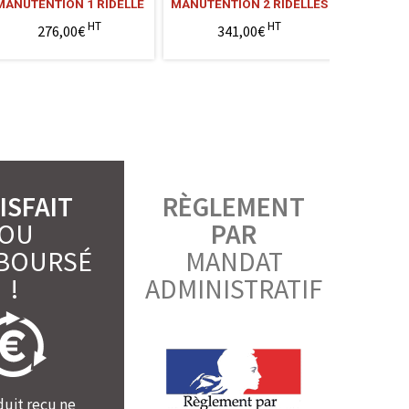
MANUTENTION 1 RIDELLE
MANUTENTION 2 RIDELLES
MANUTENT
HT
HT
276,00€
341,00€
4
ISFAIT
RÈGLEMENT
OU
PAR
BOURSÉ
MANDAT
!
ADMINISTRATIF
duit reçu ne