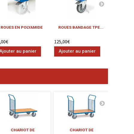
ROUES EN POLYAMIDE
ROUES BANDAGE TPE...
SYSTÈME
,00€
125,00€
478,00€
Ajouter au panier
Ajouter au panier
Ajouter
CHARIOT DE
CHARIOT DE
CH