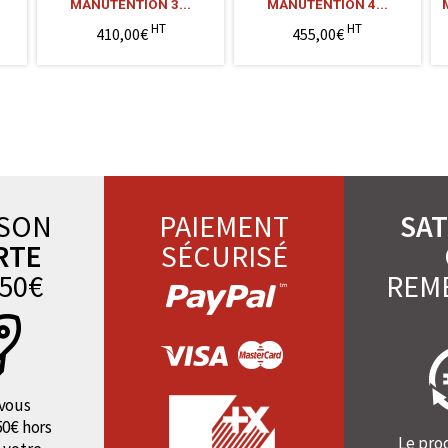
MANUTENTION 3...
MANUTENTION 4...
HT
HT
410,00€
455,00€
ISON
PAIEMENT
SAT
RTE
SÉCURISÉ
50€
REM
vous
50€ hors
Le pro