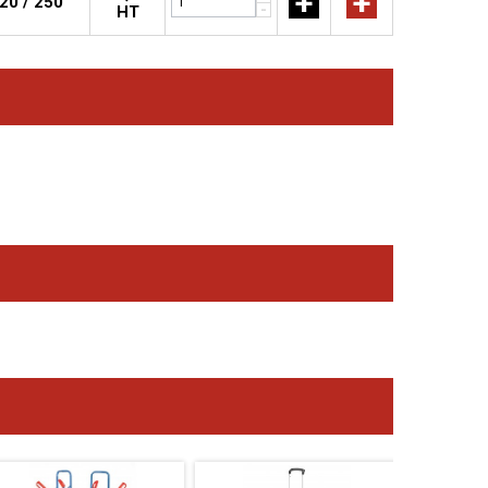
+
+
20 / 250
-
HT