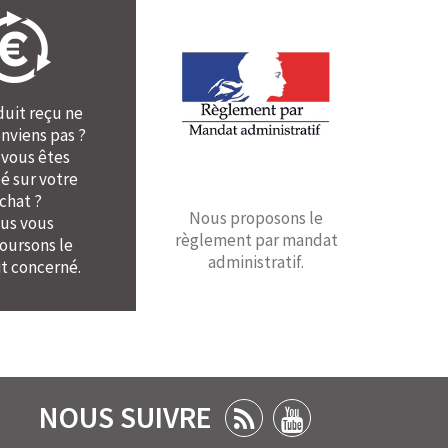
duit reçu ne
nviens pas ?
 vous êtes
é sur votre
chat ?
Nous proposons le
us vous
règlement par mandat
ursons le
administratif.
t concerné.
NOUS SUIVRE