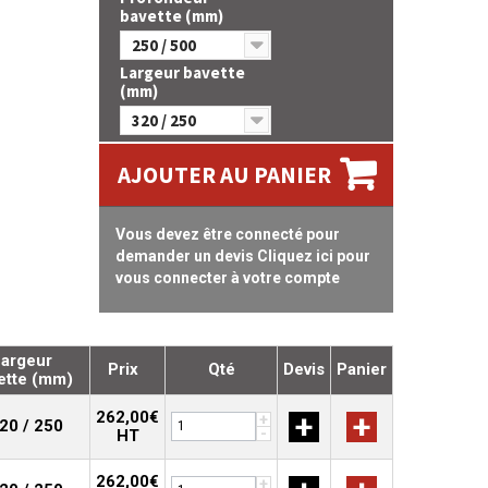
bavette (mm)
250 / 500
Largeur bavette
(mm)
320 / 250
AJOUTER AU PANIER
Vous devez être connecté pour
demander un devis Cliquez ici pour
vous connecter à votre compte
argeur
Prix
Qté
Devis
Panier
ette (mm)
262,00€
+
+
+
20 / 250
-
HT
262,00€
+