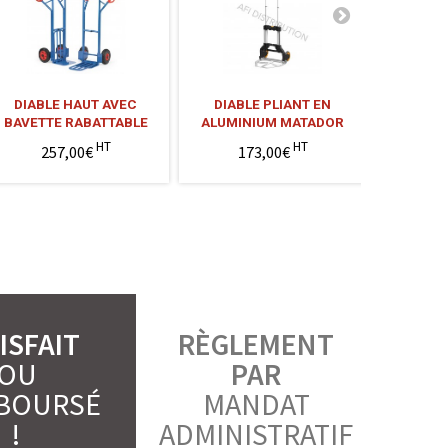
DIABLE HAUT AVEC
DIABLE PLIANT EN
DIABL
BAVETTE RABATTABLE
ALUMINIUM MATADOR
TÉLESC
HT
HT
257,00€
173,00€
1
ISFAIT
RÈGLEMENT
OU
PAR
BOURSÉ
MANDAT
!
ADMINISTRATIF