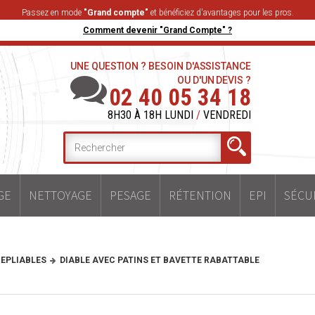
Passez en mode
"Grand compte"
et bénéficiez d'avantages pour les pros.
Comment devenir "Grand Compte" ?
UNE QUESTION ? BESOIN D'ASSISTANCE
OU D'UN DEVIS ?
02 40 05 34 18
8H30 À 18H LUNDI
/
VENDREDI
GE
NETTOYAGE
PESAGE
RÉTENTION
EPI
SÉCU
EPLIABLES
DIABLE AVEC PATINS ET BAVETTE RABATTABLE