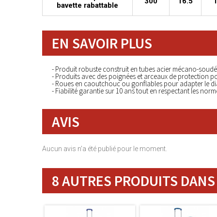
300
16.5
bavette rabattable
EN SAVOIR PLUS
- Produit robuste construit en tubes acier mécano-soud
- Produits avec des poignées et arceaux de protection po
- Roues en caoutchouc ou gonflables pour adapter le dia
- Fiabilité garantie sur 10 ans tout en respectant les no
AVIS
Aucun avis n'a été publié pour le moment.
8 AUTRES PRODUITS DANS 