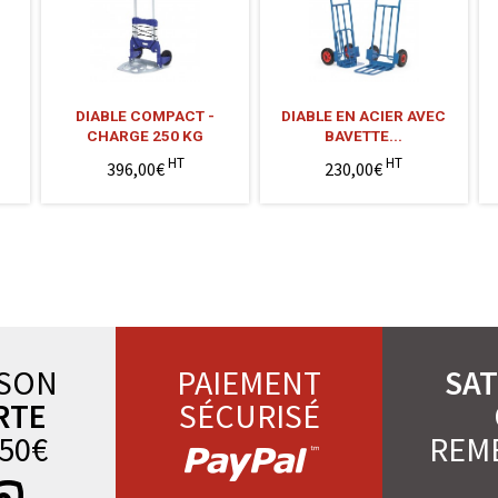
DIABLE COMPACT -
DIABLE EN ACIER AVEC
CHARGE 250 KG
BAVETTE...
HT
HT
396,00€
230,00€
ISON
PAIEMENT
SAT
RTE
SÉCURISÉ
50€
REM