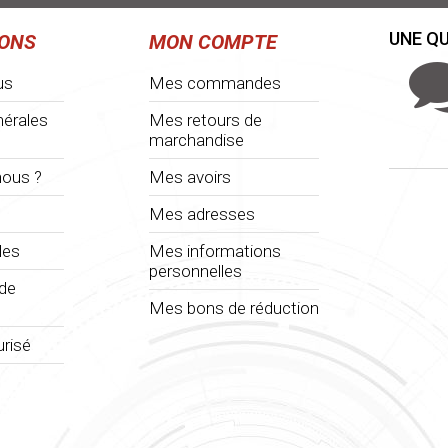
UNE QU
IONS
MON COMPTE
us
Mes commandes
nérales
Mes retours de
marchandise
ous ?
Mes avoirs
Mes adresses
les
Mes informations
personnelles
 de
Mes bons de réduction
risé