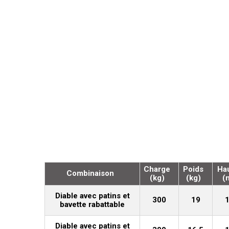
Charge
Poids
Ha
Combinaison
(kg)
(kg)
(
Diable avec patins et
300
19
bavette rabattable
Diable avec patins et