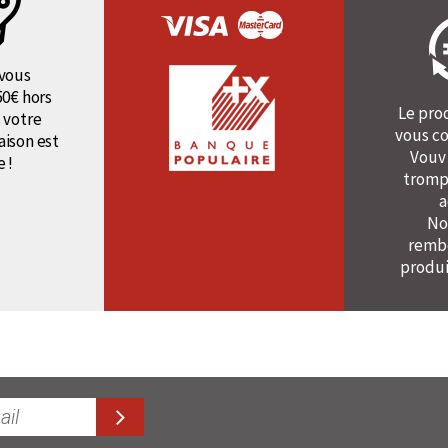
vous
50€ hors
Le pro
 votre
vous co
raison est
Vouv
e !
tromp
a
No
rembo
produi