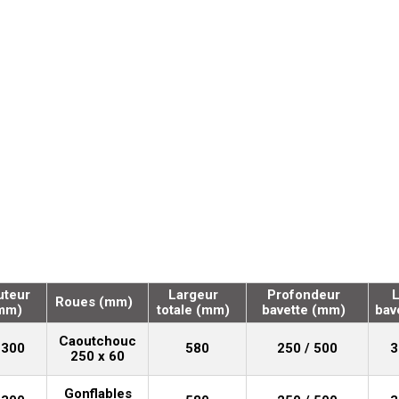
uteur
Largeur
Profondeur
L
Roues (mm)
mm)
totale (mm)
bavette (mm)
bav
Caoutchouc
1300
580
250 / 500
3
250 x 60
Gonflables