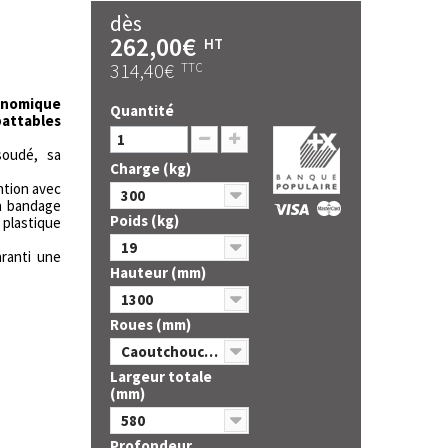
dès
262,00€
HT
314,40€
TTC
onomique
Quantité
ttables
soudé, sa
Charge (kg)
ntion avec
300
 à bandage
Poids (kg)
plastique
19
aranti une
Hauteur (mm)
1300
Roues (mm)
Caoutchouc 250 x 60
Largeur totale
(mm)
580
Profondeur