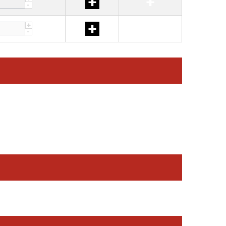
+
+
-
+
+
+
-