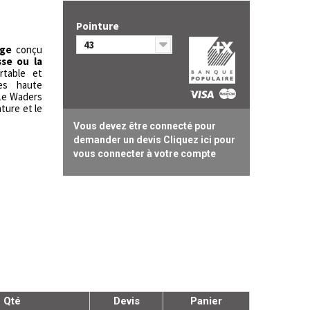
Pointure
43
age
conçu
sse ou la
rtable et
es haute
 Le Waders
ture et le
Vous devez être connecté pour
demander un devis Cliquez ici pour
vous connecter à votre compte
Qté
Devis
Panier