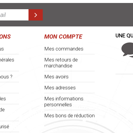
UNE QU
IONS
MON COMPTE
us
Mes commandes
nérales
Mes retours de
marchandise
ous ?
Mes avoirs
Mes adresses
les
Mes informations
personnelles
 de
Mes bons de réduction
risé