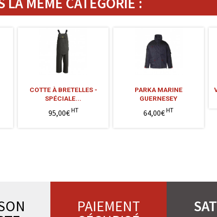
 LA MÊME CATÉGORIE :
COTTE À BRETELLES -
PARKA MARINE
SPÉCIALE...
GUERNESEY
HT
HT
95,00€
64,00€
ISON
PAIEMENT
SAT