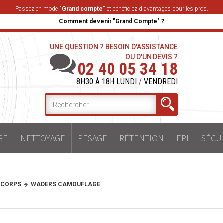
Passez en mode
"Grand compte"
et bénéficiez d'avantages pour les pros.
Comment devenir "Grand Compte" ?
UNE QUESTION ? BESOIN D'ASSISTANCE
OU D'UN DEVIS ?
02 40 05 34 18
8H30 À 18H LUNDI
/
VENDREDI
GE
NETTOYAGE
PESAGE
RÉTENTION
EPI
SÉCU
 CORPS
WADERS CAMOUFLAGE