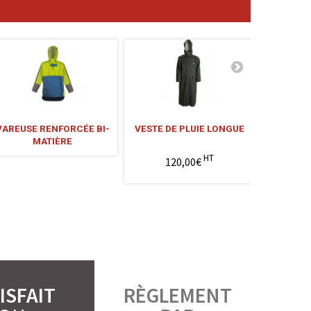
VAREUSE RENFORCÉE BI-
VESTE DE PLUIE LONGUE
WADERS 
MATIÈRE
B
HT
120,00€
2
ISFAIT
RÈGLEMENT