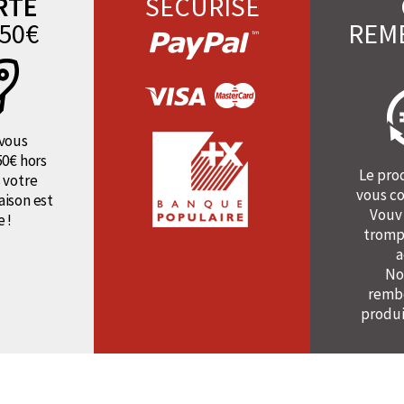
RTE
SÉCURISÉ
50€
REM
vous
50€ hors
Le pro
 votre
vous co
raison est
Vouv
e !
tromp
a
No
rembo
produi