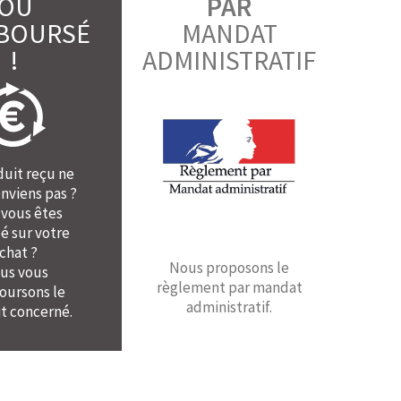
OU
PAR
BOURSÉ
MANDAT
!
ADMINISTRATIF
duit reçu ne
nviens pas ?
 vous êtes
é sur votre
chat ?
Nous proposons le
us vous
règlement par mandat
ursons le
administratif.
t concerné.