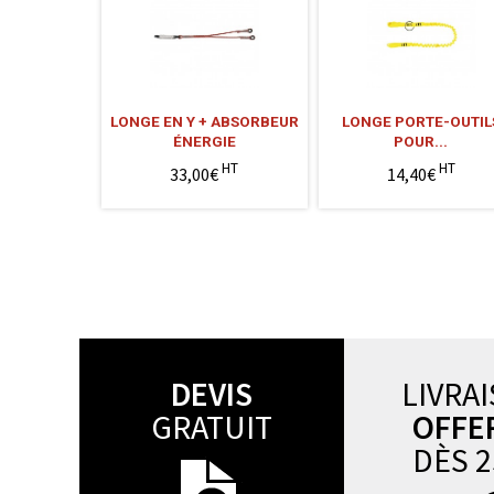
LONGE EN Y + ABSORBEUR
LONGE PORTE-OUTIL
ÉNERGIE
POUR...
HT
HT
33,00€
14,40€
DEVIS
LIVRA
GRATUIT
OFFE
DÈS 2