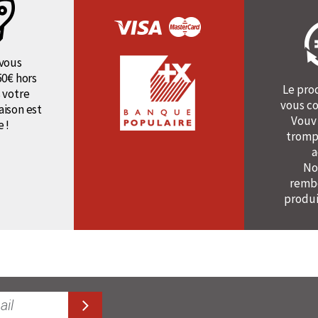
vous
50€ hors
Le pro
 votre
vous co
raison est
Vouv
e !
tromp
a
No
rembo
produi