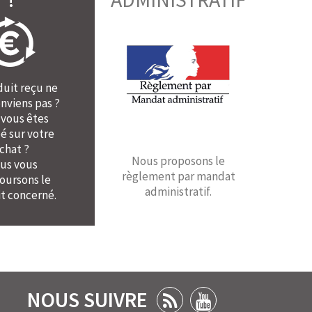
duit reçu ne
nviens pas ?
 vous êtes
é sur votre
chat ?
Nous proposons le
us vous
règlement par mandat
ursons le
administratif.
t concerné.
NOUS SUIVRE