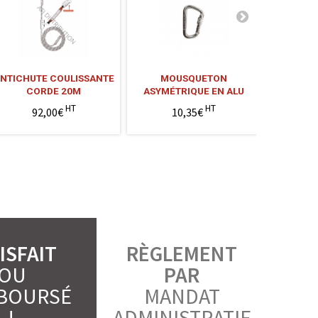
NTICHUTE COULISSANTE
MOUSQUETON
MO
CORDE 20M
ASYMÉTRIQUE EN ALU
ASYMÉTRIQ
HT
HT
92,00€
10,35€
1
ISFAIT
RÈGLEMENT
OU
PAR
BOURSÉ
MANDAT
!
ADMINISTRATIF