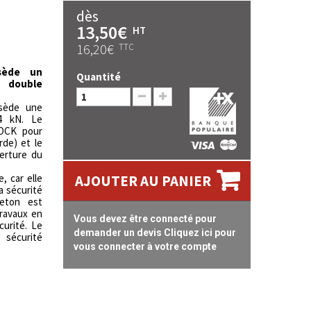
dès
13,50€
HT
16,20€
TTC
sède un
Quantité
 double
sède une
4 kN. Le
OCK pour
rde) et le
verture du
, car elle
AJOUTER AU PANIER
a sécurité
ueton est
travaux en
Vous devez être connecté pour
curité. Le
demander un devis Cliquez ici pour
sécurité
vous connecter à votre compte