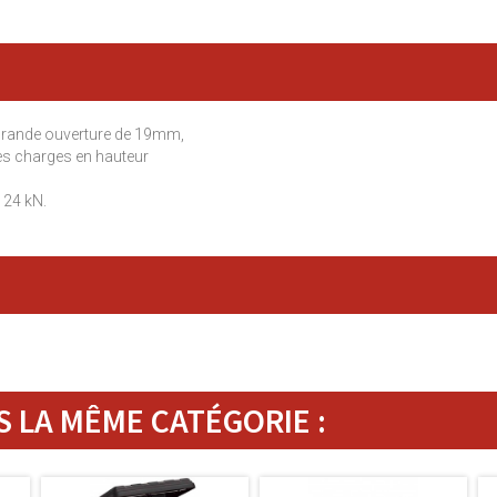
grande ouverture de 19mm,
es charges en hauteur
 24 kN.
 LA MÊME CATÉGORIE :