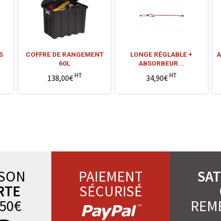
S
COFFRE DE RANGEMENT
LONGE RÉGLABLE +
A
60L
ABSORBEUR...
HT
HT
138,00€
34,90€
ISON
PAIEMENT
SAT
RTE
SÉCURISÉ
50€
REM