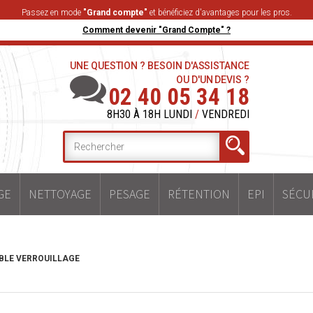
Passez en mode
"Grand compte"
et bénéficiez d'avantages pour les pros.
Comment devenir "Grand Compte" ?
UNE QUESTION ? BESOIN D'ASSISTANCE
OU D'UN DEVIS ?
02 40 05 34 18
8H30 À 18H LUNDI
/
VENDREDI
GE
NETTOYAGE
PESAGE
RÉTENTION
EPI
SÉCU
BLE VERROUILLAGE