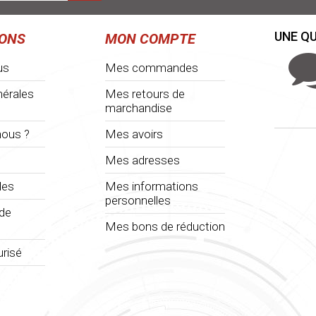
UNE QU
IONS
MON COMPTE
us
Mes commandes
nérales
Mes retours de
marchandise
ous ?
Mes avoirs
Mes adresses
les
Mes informations
personnelles
 de
Mes bons de réduction
risé