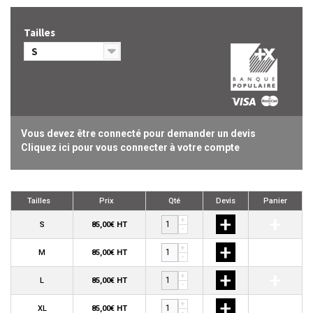
Tailles
S
Vous devez être connecté pour demander un devis
Cliquez ici pour vous connecter à votre compte
Tailles
Prix
Qté
Devis
Panier
+
+
+
S
85,00€ HT
-
+
+
+
M
85,00€ HT
-
+
+
+
L
85,00€ HT
-
+
+
+
XL
85,00€ HT
-