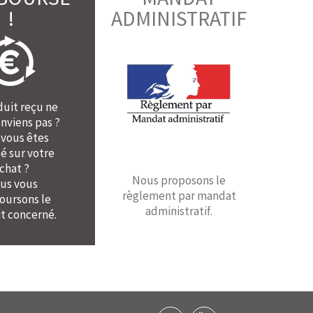
!
ADMINISTRATIF
duit reçu ne
nviens pas ?
 vous êtes
é sur votre
chat ?
Nous proposons le
us vous
règlement par mandat
ursons le
administratif.
t concerné.