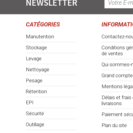
NEWSLETTER
CATÉGORIES
INFORMAT
Manutention
Contactez-no
Stockage
Conditions gé
de ventes
Levage
Qui sommes-n
Nettoyage
Grand compte
Pesage
Mentions léga
Rétention
Délais et frais
EPI
livraisons
Sécurité
Paiement sécu
Outillage
Plan du site