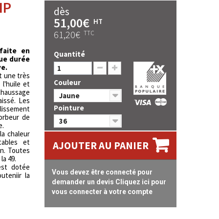
IP
dès
51,00€
HT
61,20€
TTC
faite en
Quantité
ue durée
ve.
t une très
Couleur
l'huile et
chaussage
Jaune
aissé. Les
Pointure
lissement
orbeur de
36
e.
la chaleur
tables et
AJOUTER AU PANIER
on. Toutes
la 49.
st dotée
Vous devez être connecté pour
uteniir la
demander un devis Cliquez ici pour
vous connecter à votre compte