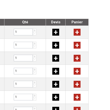
Qté
Devis
Panier
+
+
+
-
+
+
+
-
+
+
+
-
+
+
+
-
+
+
+
-
+
+
+
-
+