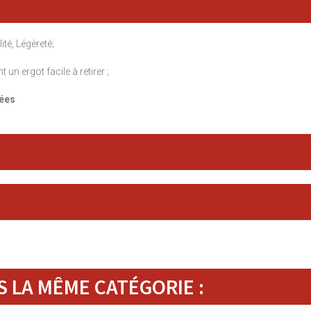
ité, Légèreté;
un ergot facile à retirer ;
uées
 LA MÊME CATÉGORIE :