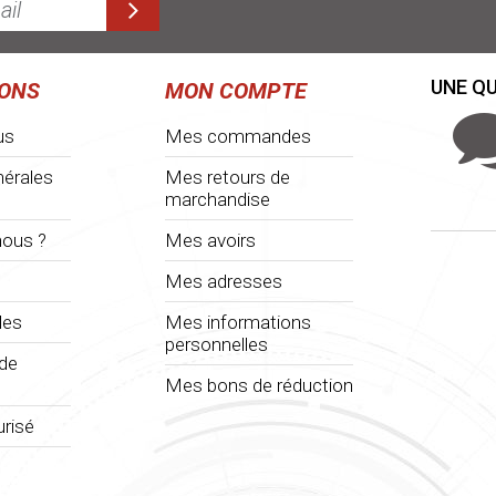
UNE QU
IONS
MON COMPTE
us
Mes commandes
nérales
Mes retours de
marchandise
ous ?
Mes avoirs
Mes adresses
les
Mes informations
personnelles
 de
Mes bons de réduction
risé