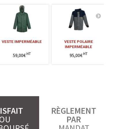
VESTE IMPERMÉABLE
VESTE POLAIRE
BOTTES T
IMPERMÉABLE
B
HT
HT
59,00€
95,00€
4
ISFAIT
RÈGLEMENT
OU
PAR
BOURSÉ
MANDAT