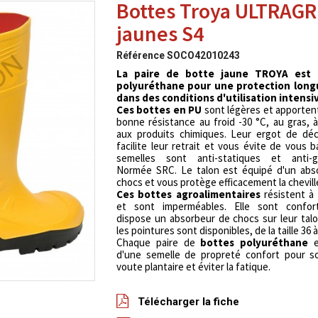
Bottes Troya ULTRAGR
jaunes S4
Référence
SOCO42010243
La paire de botte jaune TROYA est 
polyuréthane pour une protection long
dans des conditions d'utilisation intensi
Ces bottes en PU
sont légères et apporten
bonne résistance au froid -30 °C, au gras, à 
aux produits chimiques. Leur ergot de dé
facilite leur retrait et vous évite de vous b
semelles sont anti-statiques et anti-g
Normée SRC. Le talon est équipé d'un abs
chocs et vous protège efficacement la chevill
Ces bottes agroalimentaires
résistent à 
et sont imperméables. Elle sont confor
dispose un absorbeur de chocs sur leur tal
les pointures sont disponibles, de la taille 36 à 
Chaque paire de
bottes polyuréthane
e
d'une semelle de propreté confort pour so
voute plantaire et éviter la fatique.
Télécharger la fiche