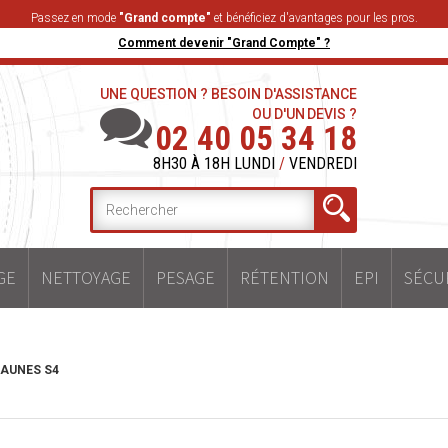
Passez en mode
"Grand compte"
et bénéficiez d'avantages pour les pros.
Comment devenir "Grand Compte" ?
UNE QUESTION ? BESOIN D'ASSISTANCE
OU D'UN DEVIS ?
02 40 05 34 18
8H30 À 18H LUNDI
/
VENDREDI
GE
NETTOYAGE
PESAGE
RÉTENTION
EPI
SÉCU
JAUNES S4