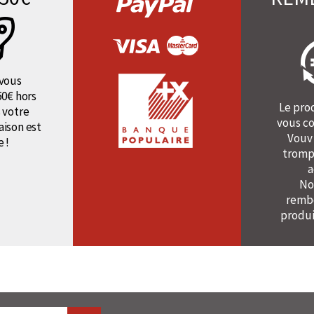
vous
50€ hors
Le pro
 votre
vous co
raison est
Vouv
e !
tromp
a
No
rembo
produi