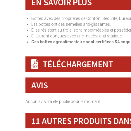
EN SAVOIR PLUS
Bottes avec des propriétés de Confort, Sécurité, Durabil
Les bottes ont des semelles anti-glissantes.
Elles résistent au froid, sont imperméables et possèdent 
Elles sont conçues avec une matière anti-statique.
Ces bottes agroalimentaire sont certifiées S4 coq
TÉLÉCHARGEMENT
AVIS
Aucun avis n'a été publié pour le moment.
11 AUTRES PRODUITS DANS