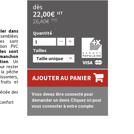
dès
22,00€
HT
26,40€
TTC
ler dans
Quantité
ssemblées
les sont
tion PVC
Tailles
lles sont
 manchon
Taille unique
tion
. Un
ur rester
e la pêche
oissoniers,
AJOUTER AU PANIER
 fruits et
éciée des
Vous devez être connecté pour
demander un devis Cliquez ici pour
 confort
vous connecter à votre compte