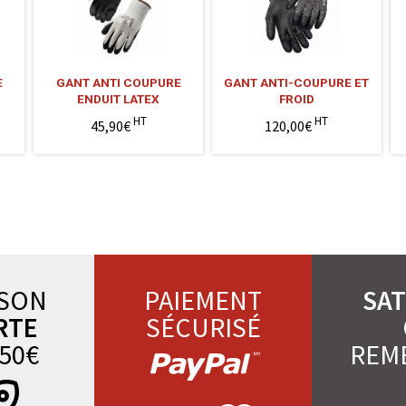
E
GANT ANTI COUPURE
GANT ANTI-COUPURE ET
ENDUIT LATEX
FROID
HT
HT
45,90€
120,00€
ISON
PAIEMENT
SAT
RTE
SÉCURISÉ
50€
REM