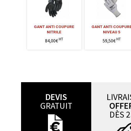
GANT ANTI COUPURE
GANT ANTI COUPUR
NITRILE
NIVEAU 5
HT
HT
84,00€
59,50€
DEVIS
LIVRA
GRATUIT
OFFE
DÈS 2