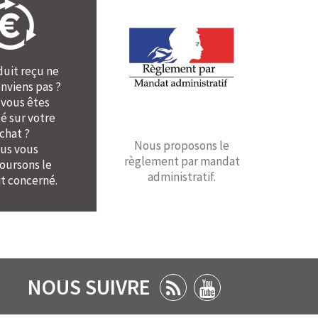
duit reçu ne
nviens pas ?
 vous êtes
é sur votre
chat ?
Nous proposons le
us vous
règlement par mandat
ursons le
administratif.
t concerné.
NOUS SUIVRE