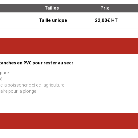
Tailles
Prix
Taille unique
22,00€ HT
anches en PVC pour rester au sec :
upure
té
e la poissonerie et de l'agriculture
aire pour la plonge