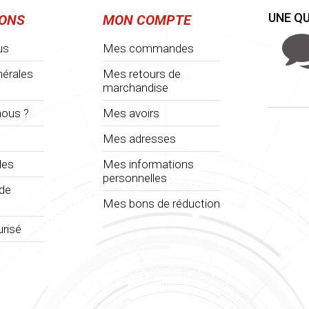
UNE QU
IONS
MON COMPTE
us
Mes commandes
nérales
Mes retours de
marchandise
ous ?
Mes avoirs
Mes adresses
les
Mes informations
personnelles
 de
Mes bons de réduction
risé