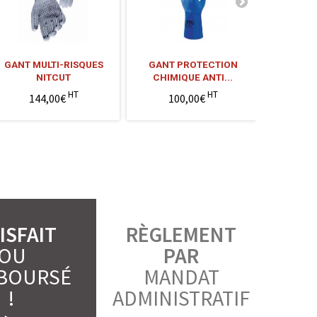
GANT MULTI-RISQUES
GANT PROTECTION
GANT A
NITCUT
CHIMIQUE ANTI...
L
HT
HT
144,00€
100,00€
1
ISFAIT
RÈGLEMENT
OU
PAR
BOURSÉ
MANDAT
!
ADMINISTRATIF