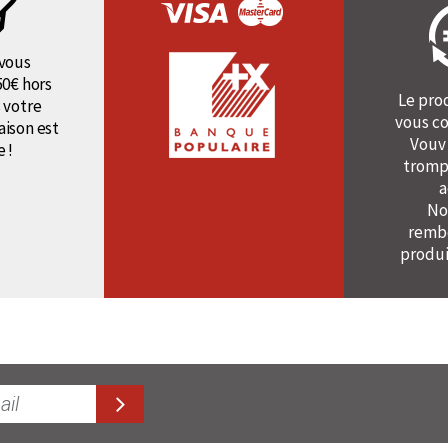
vous
50€ hors
Le pro
 votre
vous co
raison est
Vouv
e !
tromp
a
No
rembo
produi