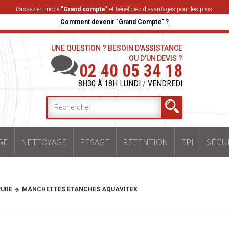
Passez en mode
"Grand compte"
et bénéficiez d'avantages pour les pros.
Comment devenir "Grand Compte" ?
UNE QUESTION ? BESOIN D'ASSISTANCE
OU D'UN DEVIS ?
02 40 05 34 18
8H30 À 18H LUNDI
/
VENDREDI
GE
NETTOYAGE
PESAGE
RÉTENTION
EPI
SÉCU
PURE
MANCHETTES ÉTANCHES AQUAVITEX