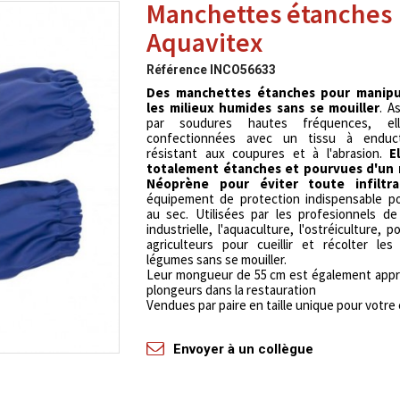
Manchettes étanches
Aquavitex
Référence
INCO56633
Des manchettes étanches pour manipu
les milieux humides sans se mouiller
. A
par soudures hautes fréquences, el
confectionnées avec un tissu à enduc
résistant aux coupures et à l'abrasion.
E
totalement étanches et pourvues d'un
Néoprène pour éviter toute infiltra
équipement de protection indispensable po
au sec. Utilisées par les profesionnels d
industrielle, l'aquaculture, l'ostréiculture, p
agriculteurs pour cueillir et récolter les
légumes sans se mouiller.
Leur mongueur de 55 cm est également appr
plongeurs dans la restauration
Vendues par paire en taille unique pour votre
Envoyer à un collègue