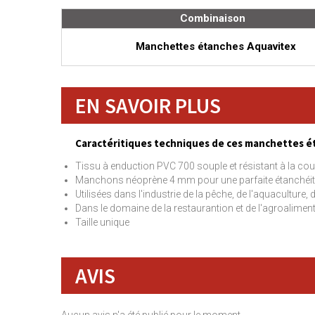
Combinaison
Manchettes étanches Aquavitex
EN SAVOIR PLUS
Caractéritiques techniques de ces manchettes ét
Tissu à enduction PVC 700 souple et résistant à la co
Manchons néoprène 4 mm pour une parfaite étanchéi
Utilisées dans l'industrie de la pêche, de l'aquaculture, d
Dans le domaine de la restaurantion et de l'agroaliment
Taille unique
AVIS