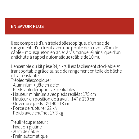
EN SAVOIR PLUS
Il est composé d'un trépied télescopique, d'un sac de
rangement, d'un treuil avec une poulie de renvoi (20 m de
câble + mousqueton en acier à vis manuelle) ainsi que d'un
antichute à rappel automatique (câble de 10 m).
L'ensemble du kit pèse 34,4 kg. Il est facilement stockable et
transportable grâce au sac de rangement en toile de bâche
ultra résistante.
Trépied télescopique :
- Aluminium + tête en acier
- Pieds anti-dérapants et repliables
- Hauteur minimum avec pieds repliés : 175 cm
- Hauteur en position de travail : 147 à 230 cm
- Ouverture pieds : Ø 140-213 cm
- Force de rupture : 22 kN
- Poids avec chaîne : 17,3 kg
Treuil récupérateur :
- Fixation platine
- 20 m de câble
- Frein automatique