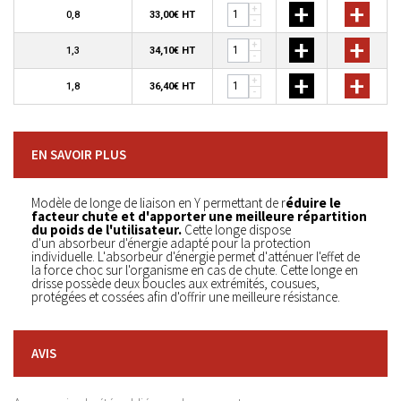
+
+
+
0,8
33,00€ HT
-
+
+
+
1,3
34,10€ HT
-
+
+
+
1,8
36,40€ HT
-
EN SAVOIR PLUS
Modèle de longe de liaison en Y permettant de r
éduire le
facteur chute et d'apporter une meilleure répartition
du poids de l'utilisateur.
Cette longe dispose
d'un absorbeur d'énergie adapté pour la protection
individuelle. L'absorbeur d'énergie permet d'atténuer l'effet de
la force choc sur l'organisme en cas de chute. Cette longe en
drisse possède deux boucles aux extrémités, cousues,
protégées et cossées afin d'offrir une meilleure résistance.
AVIS