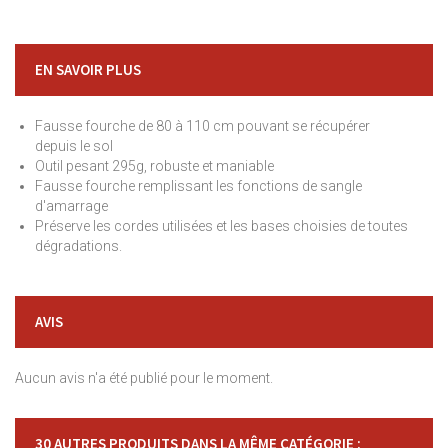
EN SAVOIR PLUS
Fausse fourche de 80 à 110 cm pouvant se récupérer
depuis le sol
Outil pesant 295g, robuste et maniable
Fausse fourche remplissant les fonctions de sangle
d'amarrage
Préserve les cordes utilisées et les bases choisies de toutes
dégradations.
AVIS
Aucun avis n'a été publié pour le moment.
30 AUTRES PRODUITS DANS LA MÊME CATÉGORIE :