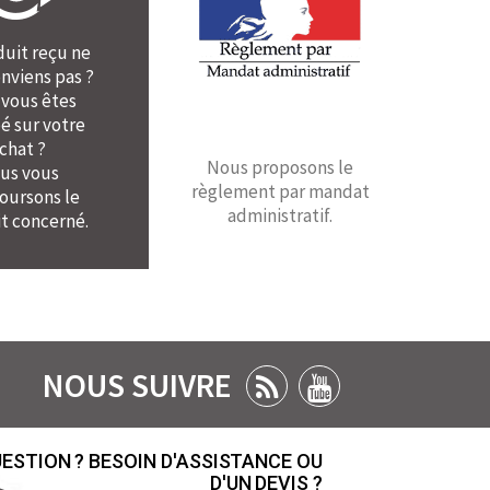
duit reçu ne
nviens pas ?
 vous êtes
é sur votre
chat ?
Nous proposons le
us vous
règlement par mandat
ursons le
administratif.
t concerné.
NOUS SUIVRE
ESTION ? BESOIN D'ASSISTANCE OU
D'UN DEVIS ?