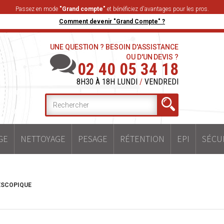
Passez en mode
"Grand compte"
et bénéficiez d'avantages pour les pros.
Comment devenir "Grand Compte" ?
UNE QUESTION ? BESOIN D'ASSISTANCE
OU D'UN DEVIS ?
02 40 05 34 18
8H30 À 18H LUNDI
/
VENDREDI
GE
NETTOYAGE
PESAGE
RÉTENTION
EPI
SÉCU
ESCOPIQUE