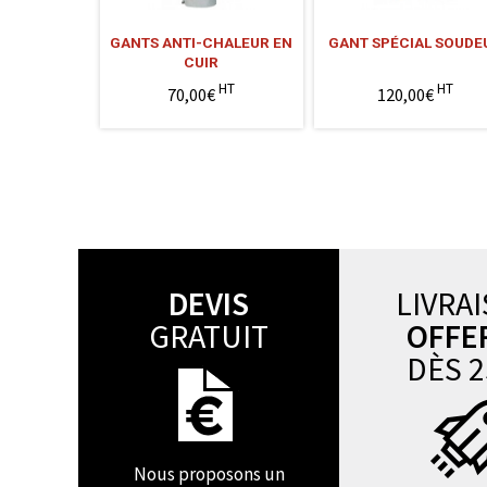
GANTS ANTI-CHALEUR EN
GANT SPÉCIAL SOUDE
CUIR
HT
HT
70,00€
120,00€
DEVIS
LIVRA
GRATUIT
OFFE
DÈS 2
Nous proposons un