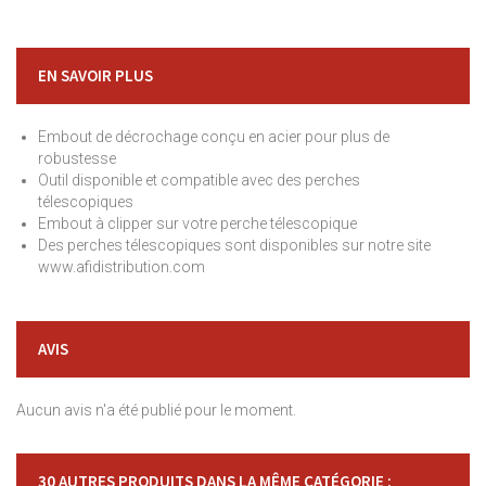
EN SAVOIR PLUS
Embout de décrochage conçu en acier pour plus de
robustesse
Outil disponible et compatible avec des perches
télescopiques
Embout à clipper sur votre perche télescopique
Des perches télescopiques sont disponibles sur notre site
www.afidistribution.com
AVIS
Aucun avis n'a été publié pour le moment.
30 AUTRES PRODUITS DANS LA MÊME CATÉGORIE :