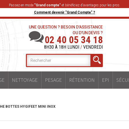
Passez en mode
"Grand compte"
et bénéficiez d'avantages pour les pros.
Comment devenir "Grand Compte" ?
UNE QUESTION ? BESOIN D'ASSISTANCE
OU D'UN DEVIS ?
02 40 05 34 18
8H30 À 18H LUNDI
/
VENDREDI
GE
NETTOYAGE
PESAGE
RÉTENTION
EPI
SÉCU
HE BOTTES HYGIFEET MINI INOX