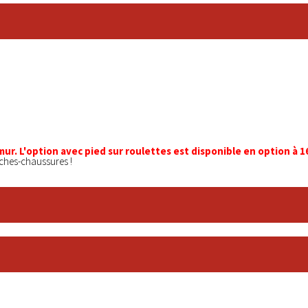
mur. L'option avec pied sur roulettes est disponible en option à 
èches-chaussures !