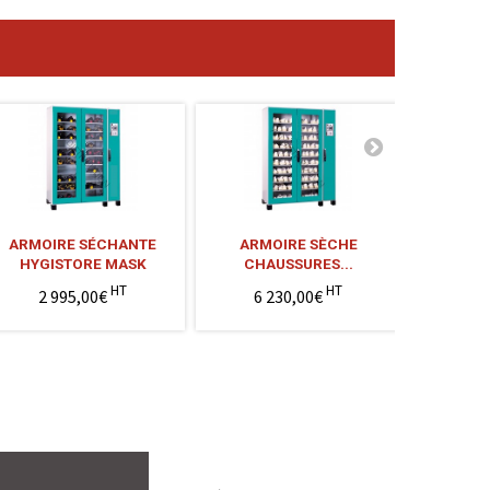
ARMOIRE SÉCHANTE
ARMOIRE SÈCHE
SÈCHE
HYGISTORE MASK
CHAUSSURES...
HY
HT
HT
2 995,00€
6 230,00€
1 