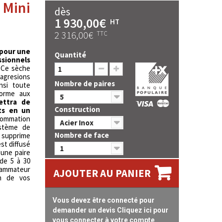
 Mini
dès
1 930,00€
HT
2 316,00€
TTC
 pour une
Quantité
ssionnels
. Ce sèche
 agresions
Nombre de paires
insi toute
forme aux
5
ettra de
Construction
ts en un
sommation
Acier Inox
ystème de
Nombre de face
t supprime
st diffusé
1
'une paire
 de 5 à 30
rammateur
AJOUTER AU PANIER
on de vos
Vous devez être connecté pour
demander un devis Cliquez ici pour
vous connecter à votre compte