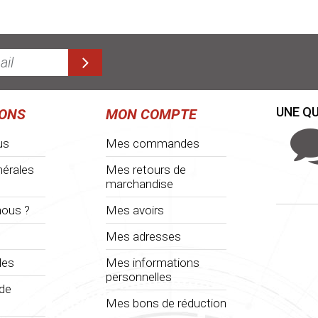
UNE QU
IONS
MON COMPTE
us
Mes commandes
nérales
Mes retours de
marchandise
ous ?
Mes avoirs
Mes adresses
les
Mes informations
personnelles
 de
Mes bons de réduction