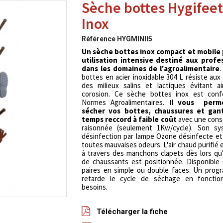
Sèche bottes Hygifeet
Inox
Référence
HYGMINII5
Un sèche bottes inox compact et mobile
utilisation intensive destiné aux profe
dans les domaines de l'agroalimentaire
bottes en acier inoxidable 304 L résiste aux
des milieux salins et lactiques évitant a
corosion. Ce sèche bottes inox est con
Normes Agroalimentaires.
Il vous perm
sécher vos bottes, chaussures et gan
temps reccord à faible coût
avec une con
raisonnée (seulement 1Kw/cycle). Son s
désinfection par lampe Ozone désinfecte e
toutes mauvaises odeurs. L'air chaud purifié e
à travers des manchons clapets dès lors qu
de chaussants est positionnée. Disponible
paires en simple ou double faces. Un prog
retarde le cycle de séchage en foncti
besoins.
Télécharger la fiche