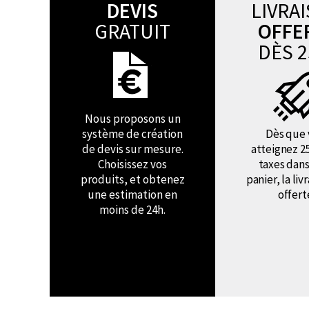
DEVIS
LIVRA
GRATUIT
OFFE
DÈS 2
Nous proposons un
système de création
Dès que 
de devis sur mesure.
atteignez 2
Choisissez vos
taxes dans
produits, et obtenez
panier, la liv
une estimation en
offert
moins de 24h.