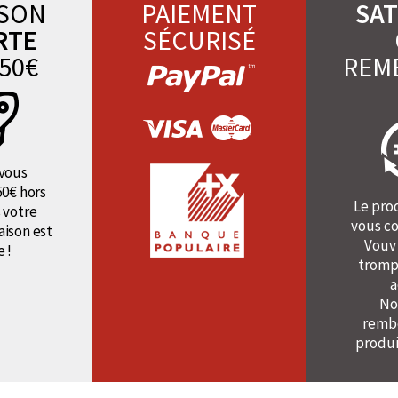
ISON
PAIEMENT
SAT
RTE
SÉCURISÉ
50€
REM
vous
50€ hors
Le pro
 votre
vous co
raison est
Vouv
e !
tromp
a
No
rembo
produi