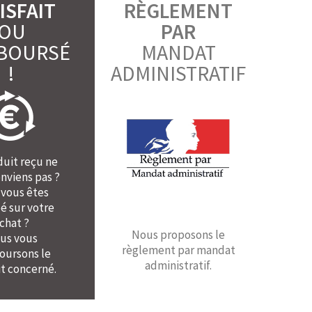
ISFAIT
RÈGLEMENT
OU
PAR
BOURSÉ
MANDAT
!
ADMINISTRATIF
duit reçu ne
nviens pas ?
 vous êtes
é sur votre
chat ?
Nous proposons le
us vous
règlement par mandat
ursons le
administratif.
t concerné.