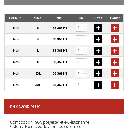
Couleur
Tailles
Prix
Qté
Devis
Panier
+
+
+
Noir
S
33,36€ HT
-
+
+
+
Noir
M
33,36€ HT
-
+
+
+
Noir
L
33,36€ HT
-
+
+
+
Noir
XL
33,36€ HT
-
+
+
+
Noir
2XL
33,36€ HT
-
+
+
+
Noir
3XL
33,36€ HT
-
EN SAVOIR PLUS
Composition : 96% polyester et 4% élasthanne
Coloris : Noir avec des contrastes rouges