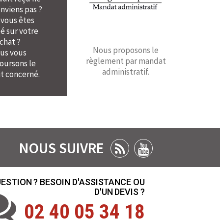
nviens pas ?
 vous êtes
é sur votre
chat ?
Nous proposons le
us vous
règlement par mandat
ursons le
administratif.
t concerné.
NOUS SUIVRE
ESTION ? BESOIN D'ASSISTANCE OU
D'UN DEVIS ?
02 40 05 34 18