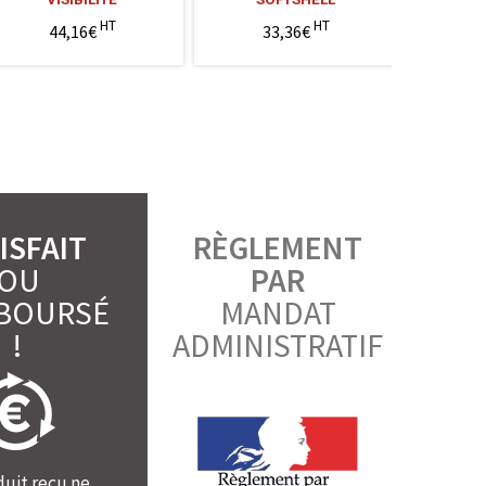
HT
HT
44,16€
33,36€
6
ISFAIT
RÈGLEMENT
OU
PAR
BOURSÉ
MANDAT
!
ADMINISTRATIF
duit reçu ne