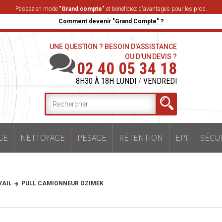
Passez en mode
"Grand compte"
et bénéficiez d'avantages pour les pros.
Comment devenir "Grand Compte" ?
UNE QUESTION ? BESOIN D'ASSISTANCE
OU D'UN DEVIS ?
02 40 05 34 18
8H30 À 18H LUNDI
/
VENDREDI
GE
NETTOYAGE
PESAGE
RÉTENTION
EPI
SÉCU
VAIL
PULL CAMIONNEUR OZIMEK