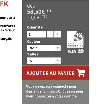
MEK
dès
58,50€
HT
70,20€
TTC
ionneur
à
e
renforts
Quantité
n extérieur
français
.
Couleur
Noir
Tailles
S
AJOUTER AU PANIER
Vous devez être connecté pour
demander un devis Cliquez ici pour
vous connecter à votre compte