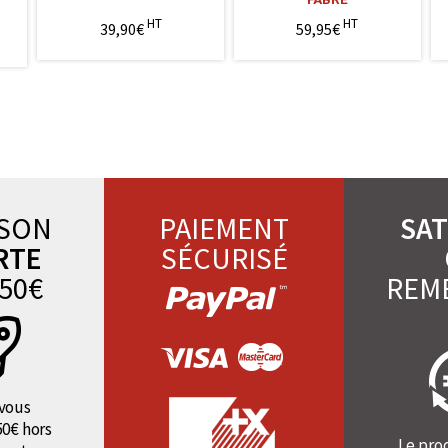
HT
HT
39,90€
59,95€
ISON
PAIEMENT
SAT
RTE
SÉCURISÉ
50€
REM
vous
50€ hors
Le pro