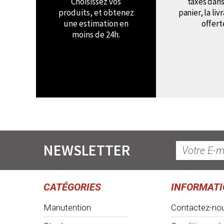
Choisissez vos
taxes dans
produits, et obtenez
panier, la liv
une estimation en
offert
moins de 24h.
NEWSLETTER
CATÉGORIES
INFORMAT
Manutention
Contactez-no