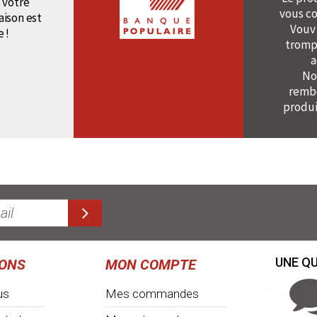
 votre
vous co
raison est
Vouv
e !
tromp
a
No
rembo
produi
UNE QU
IONS
MON COMPTE
us
Mes commandes