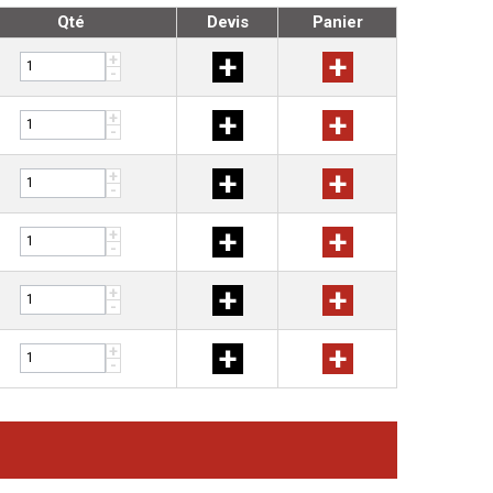
Qté
Devis
Panier
+
+
+
-
+
+
+
-
+
+
+
-
+
+
+
-
+
+
+
-
+
+
+
-