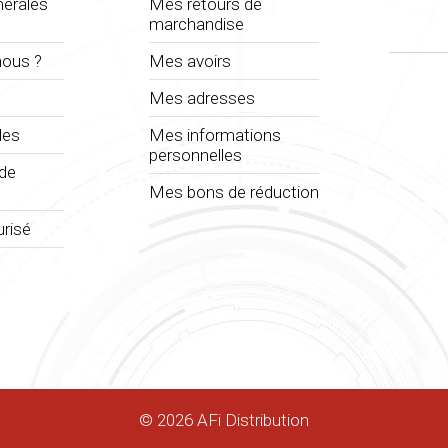
nérales
Mes retours de
marchandise
ous ?
Mes avoirs
Mes adresses
les
Mes informations
personnelles
 de
Mes bons de réduction
risé
©
2026
AFi Distribution