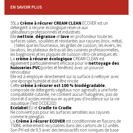
EN SAVOIR PLUS
55La
Crème à récurer CREAM CLEAN
ECOVER est un
détergent à récurer écologique réservé aux
utilisateurs professionnels et industriels.
Elle
nettoie
,
dégraisse
et
lave
en profondeur toute les
surfaces salies, souillées et résistantes aux rayures (inox, métal,
…) telles que les fourneaux, les grilles de cuisson, les éviers, les
lavabos, les plateaux de travail des cuisines professionnelles,
les baignoires et les plaques de cuisson vitro-céramiques etc...
La
crème à récurer écologique
CREAM CLEAN est
également particulièrement efficace pour le
nettoyage des
huisseries PVC
(portes et fenêtres) avec un pouvoir
rénovateur.
Elle est à employer directement sur la surface à nettoyer avec
une éponge humide et doit être rincée.
Cette
crème à récurer est 100 % biodégradable
,
composée de détergents végétaux non agressifs a une forte
compatibilité cutanée, ne contient aucun halogènes, pas de
clore et d'acides minéraux en ayant peu d'incidence sur la vie
aquatique (Test OCDE202)
Ecolabel
EU et
Cradle to Cradle
.
Ne convient pas pour les surfaces sensibles aux rayures
comme le plexiglas.
La
Crème à récurer ECOVER
est conditionnée en flacons de
750ML entièrement recyclables dans des cartons de 12 unités.
Son PH est de 9,5 avec des tensioactifs non ioniques de base