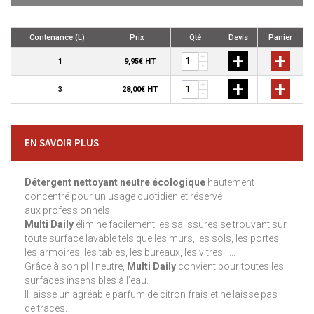
Contenance (L)
Prix
Qté
Devis
Panier
+
+
+
1
9,95€ HT
-
+
+
+
3
28,00€ HT
-
EN SAVOIR PLUS
Détergent nettoyant neutre écologique
hautement
concentré pour un usage quotidien et réservé
aux professionnels.
Multi Daily
élimine facilement les salissures se trouvant sur
toute surface lavable tels que les murs, les sols, les portes,
les armoires, les tables, les bureaux, les vitres, ....
Grâce à son pH neutre,
Multi Daily
convient pour toutes les
surfaces insensibles à l’eau.
Il laisse un agréable parfum de citron frais et ne laisse pas
de traces.