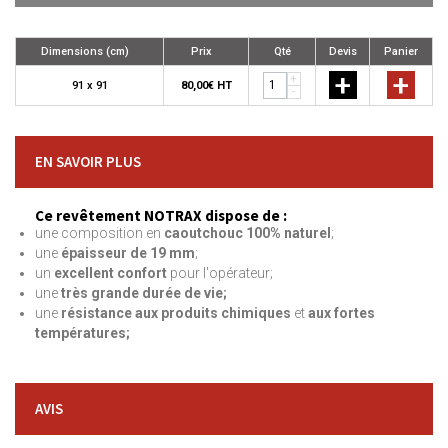
Dimensions (cm)
Prix
Qté
Devis
Panier
+
+
+
91 x 91
80,00€ HT
-
EN SAVOIR PLUS
Ce revêtement NOTRAX dispose de :
une composition en
caoutchouc 100% naturel
;
une
épaisseur de 19 mm
;
un
excellent confort
pour l'opérateur;
une
très grande durée de vie;
une
résistance aux produits chimiques
et
aux fortes
températures;
AVIS