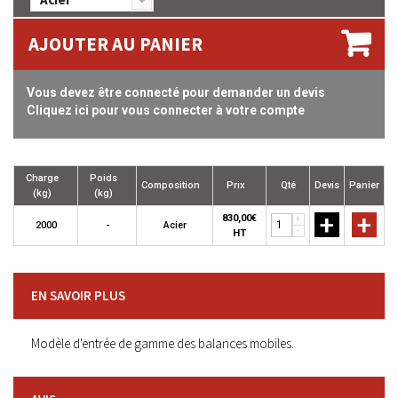
AJOUTER AU PANIER
Vous devez être connecté pour demander un devis
Cliquez ici pour vous connecter à votre compte
Charge
Poids
Composition
Prix
Qté
Devis
Panier
(kg)
(kg)
+
+
830,00€
+
2000
-
Acier
-
HT
EN SAVOIR PLUS
Modèle d'entrée de gamme des balances mobiles.