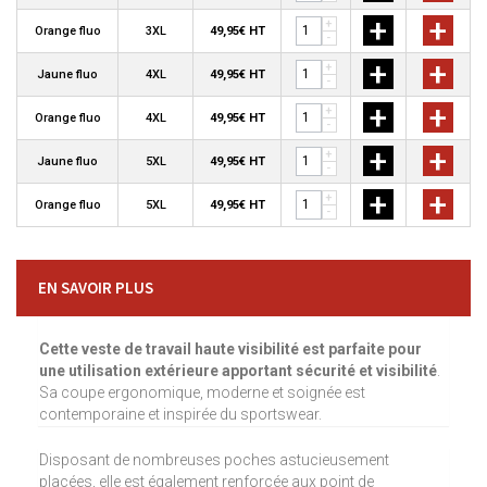
+
+
+
Orange fluo
3XL
49,95€ HT
-
+
+
+
Jaune fluo
4XL
49,95€ HT
-
+
+
+
Orange fluo
4XL
49,95€ HT
-
+
+
+
Jaune fluo
5XL
49,95€ HT
-
+
+
+
Orange fluo
5XL
49,95€ HT
-
EN SAVOIR PLUS
Cette veste de travail haute visibilité est parfaite pour
une utilisation extérieure apportant sécurité et visibilité
.
Sa coupe ergonomique, moderne et soignée est
contemporaine et inspirée du sportswear.
Disposant de nombreuses poches astucieusement
placées, elle est également renforcée aux point de