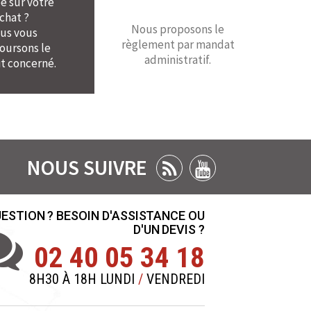
é sur votre
chat ?
Nous proposons le
us vous
règlement par mandat
ursons le
administratif.
t concerné.
NOUS SUIVRE
ESTION ? BESOIN D'ASSISTANCE OU
D'UN DEVIS ?
02 40 05 34 18
8H30 À 18H LUNDI
/
VENDREDI