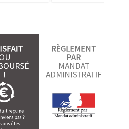
ISFAIT
RÈGLEMENT
OU
PAR
BOURSÉ
MANDAT
!
ADMINISTRATIF
duit reçu ne
nviens pas ?
 vous êtes