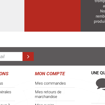
tromp
a
No
rembo
produi
UNE QU
IONS
MON COMPTE
us
Mes commandes
nérales
Mes retours de
marchandise