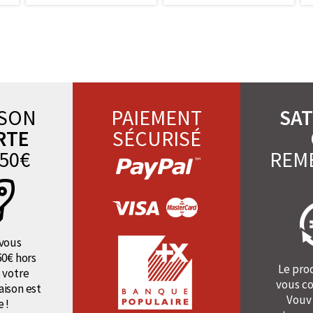
ISON
PAIEMENT
SAT
RTE
SÉCURISÉ
50€
REM
vous
50€ hors
Le pro
 votre
vous co
raison est
Vouv
e !