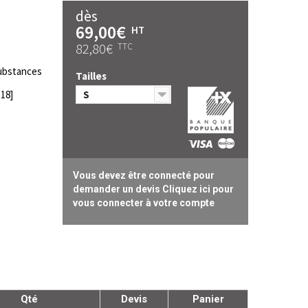
dès
69,00€
HT
82,80€
TTC
ubstances
Tailles
18]
S
Vous devez être connecté pour
demander un devis Cliquez ici pour
vous connecter à votre compte
Qté
Devis
Panier