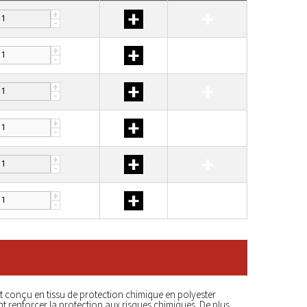
+
+
+
-
+
+
+
-
+
+
+
-
+
+
+
-
+
+
+
-
+
+
+
-
 conçu en tissu de protection chimique en polyester
nt renforcer la protection aux risques chimiques. De plus