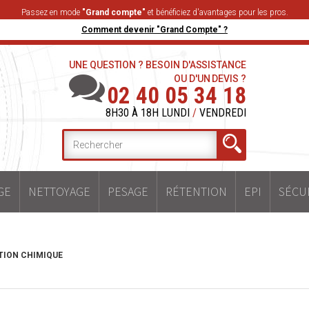
Passez en mode
"Grand compte"
et bénéficiez d'avantages pour les pros.
Comment devenir "Grand Compte" ?
UNE QUESTION ? BESOIN D'ASSISTANCE
OU D'UN DEVIS ?
02 40 05 34 18
8H30 À 18H LUNDI
/
VENDREDI
GE
NETTOYAGE
PESAGE
RÉTENTION
EPI
SÉCU
TION CHIMIQUE