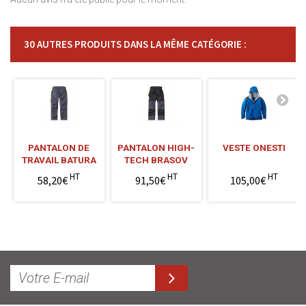
30 AUTRES PRODUITS DANS LA MÊME CATÉGORIE :
PANTALON DE
PANTALON HIGH-
VESTE ONESTI
TRAVAIL BATURA
TECH BRASOV
HT
HT
HT
58,20€
91,50€
105,00€