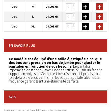
+
+
+
Vert
M
29,00€ HT
-
+
+
+
Vert
L
29,00€ HT
-
+
+
+
Vert
XL
29,00€ HT
-
EN SAVOIR PLUS
Ce modèle est équipé d'une taille élastiquée ainsi que
des boutons pression en bas de jambe
pour ajuster le
pantalon en fonction de vos besoins.
Le pantalon
imperméable est conçu avec une enduction PVC sur un face et
support en polyester. Ce tissu est très résistant et il protège à la
fois de la pluie et du vent. Enfin les soudures bilatérales haute
fréquence garantissent une étanchéité parfaite.
AVIS
Aucun avis n'a été publié pour le moment.