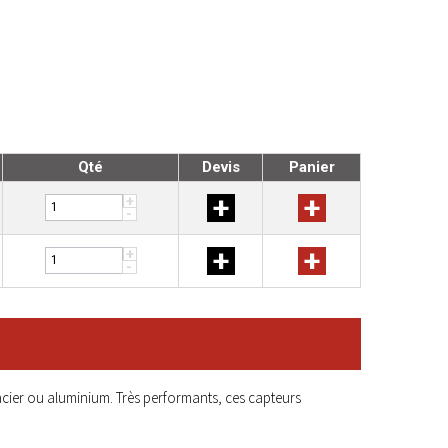
Qté
Devis
Panier
+
+
+
-
+
+
+
-
acier ou aluminium. Très performants, ces capteurs