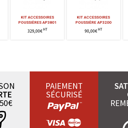
KIT ACCESSOIRES
KIT ACCESSOIRES
POUSSIÈRES AP3801
POUSSIÈRE AP3200
HT
HT
329,00€
90,00€
ISON
PAIEMENT
SAT
RTE
SÉCURISÉ
50€
REM