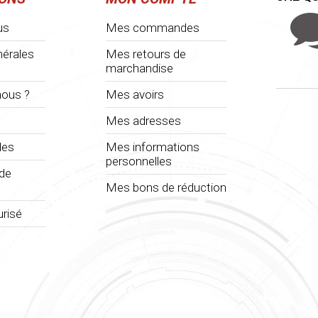
us
Mes commandes
nérales
Mes retours de
marchandise
ous ?
Mes avoirs
Mes adresses
les
Mes informations
personnelles
 de
Mes bons de réduction
risé