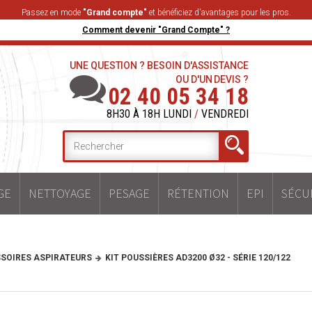
Passez en mode
"Grand compte"
et bénéficiez d'avantages pour les pros.
Comment devenir "Grand Compte" ?
UNE QUESTION ? BESOIN D'ASSISTANCE
OU D'UN DEVIS ?
02 40 05 34 18
8H30 À 18H LUNDI
/
VENDREDI
GE
NETTOYAGE
PESAGE
RÉTENTION
EPI
SÉCU
SOIRES ASPIRATEURS
KIT POUSSIÈRES AD3200 Ø32 - SÉRIE 120/122