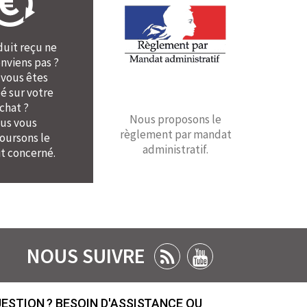
duit reçu ne
nviens pas ?
 vous êtes
é sur votre
chat ?
Nous proposons le
us vous
règlement par mandat
ursons le
administratif.
t concerné.
NOUS SUIVRE
ESTION ? BESOIN D'ASSISTANCE OU