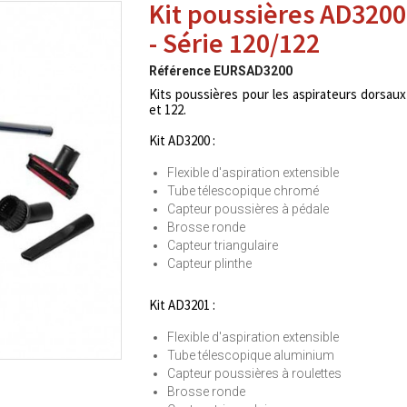
Kit poussières AD320
- Série 120/122
Référence
EURSAD3200
Kits poussières pour les aspirateurs dorsaux
et 122.
Kit AD3200 :
Flexible d'aspiration extensible
Tube télescopique chromé
Capteur poussières à pédale
Brosse ronde
Capteur triangulaire
Capteur plinthe
Kit AD3201 :
Flexible d'aspiration extensible
Tube télescopique aluminium
Capteur poussières à roulettes
Brosse ronde