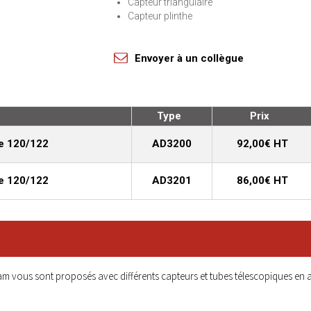
Capteur triangulaire
Capteur plinthe
Envoyer à un collègue
Type
Prix
ie 120/122
AD3200
92,00€ HT
ie 120/122
AD3201
86,00€ HT
am vous sont proposés avec différents capteurs et tubes télescopiques en 