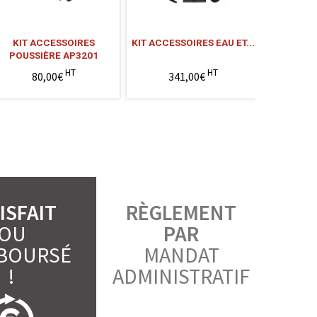
KIT ACCESSOIRES
KIT ACCESSOIRES EAU ET...
KIT ACC
POUSSIÈRE AP3201
PO
HT
HT
80,00€
341,00€
4
ISFAIT
RÈGLEMENT
OU
PAR
BOURSÉ
MANDAT
!
ADMINISTRATIF