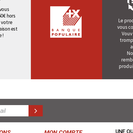
vous
50€ hors
Le pro
 votre
vous co
raison est
Vouv
e !
tromp
a
No
rembo
produi
UNE QU
IONS
MON COMPTE