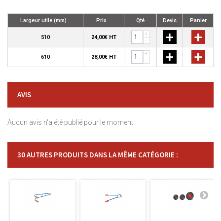
Largeur utile (mm)
Prix
Qté
Devis
Panier
+
+
+
510
24,00€ HT
-
+
+
+
610
28,00€ HT
-
AVIS
Aucun avis n'a été publié pour le moment.
30 AUTRES PRODUITS DANS LA MÊME CATÉGORIE :