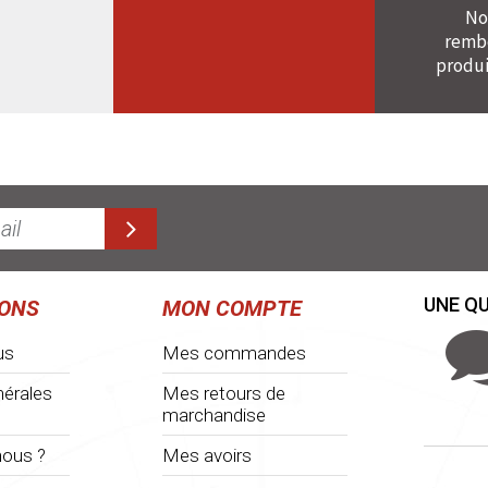
No
rembo
produi
UNE QU
IONS
MON COMPTE
us
Mes commandes
nérales
Mes retours de
marchandise
ous ?
Mes avoirs