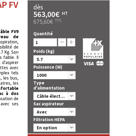
AP FV
dès
563,00€
HT
675,60€
TTC
câble FV9
Quantité
veau de
piration,
ibilité de
Poids (kg)
.7 Kg. Son
faible. Il
5.7
 d'aspirer
Puissance (W)
ttes avec
plex tels
1000
, les bus,
Type
atres, les
d'alimentation
nfortable
ac à dos
Câble électrique
ensation de
é avec ses
Sac aspirateur
Avec
Filtration HEPA
En option