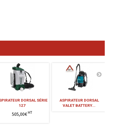
SPIRATEUR DORSAL SÉRIE
ASPIRATEUR DORSAL
ASPIR
127
VALET BATTERY...
VALE
HT
505,00€
4