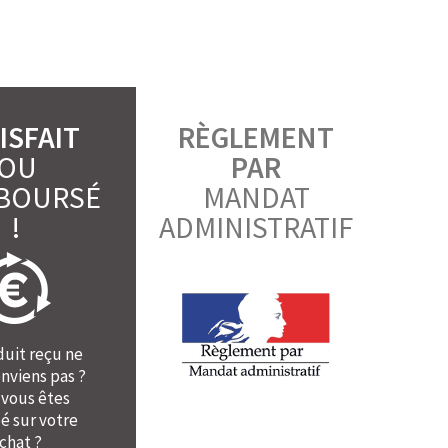
ISFAIT
RÈGLEMENT
OU
PAR
BOURSÉ
MANDAT
!
ADMINISTRATIF
duit reçu ne
nviens pas ?
 vous êtes
é sur votre
chat ?