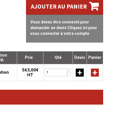
AJOUTER AU PANIER
Vous devez être connecté pour
demander un devis Cliquez ici pour
vous connecter à votre compte
tion
Prix
Qté
Devis
Panier
PA
563,00€
+
+
+
ption
-
HT