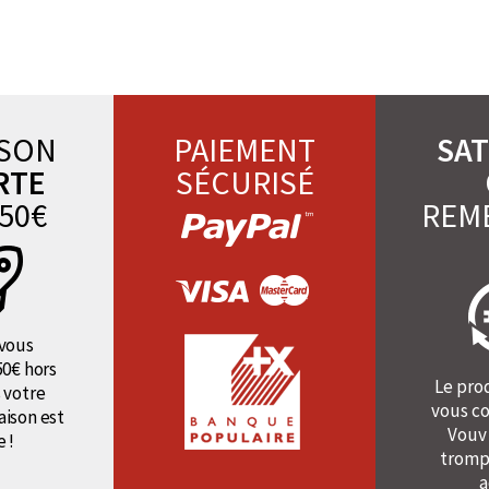
ISON
PAIEMENT
SAT
RTE
SÉCURISÉ
50€
REM
vous
50€ hors
Le pro
 votre
vous co
raison est
Vouv
e !
tromp
a