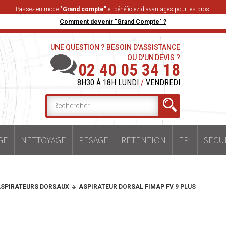
Passez en mode
"Grand compte"
et bénéficiez d'avantages pour les pros.
Comment devenir "Grand Compte" ?
UNE QUESTION ? BESOIN D'ASSISTANCE
OU D'UN DEVIS ?
02 40 05 34 18
8H30 À 18H LUNDI
/
VENDREDI
GE
NETTOYAGE
PESAGE
RÉTENTION
EPI
SÉCU
SPIRATEURS DORSAUX
ASPIRATEUR DORSAL FIMAP FV 9 PLUS