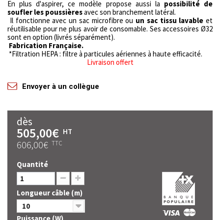
En plus d'aspirer, ce modèle propose aussi la
possibilité de
soufler les poussières
avec son branchement latéral.
Il fonctionne avec un sac microfibre ou
un sac tissu lavable
et
réutilisable pour ne plus avoir de consomable. Ses accessoires Ø32
sont en option (livrés séparément).
Fabrication Française.
*Filtration HEPA : filtre à particules aériennes à haute efficacité.
Livraison offert
Envoyer à un collègue
dès
505,00€
HT
606,00€
TTC
Quantité
Longueur câble (m)
10
Puissance (W)