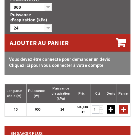
900
Puissance
d'aspiration (kPa)
24
AJOUTER AU PANIER
Vous devez être connecté pour demander un devis
Cliquez ici pour vous connecter à votre compte
Puissance
Longueur
Puissance
d'aspiration
Prix
Qté
Devis
Panier
câble (m)
(W)
(kPa)
+
+
505,00€
+
10
900
24
-
HT
EN SAVOIR PLUS