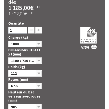
dès
1 185,00€
HT
1 422,00€
TTC
Quantité
Charge (kg)
1000
Dimensions utiles L
x l (mm)
1300 x 730 x 834
Poids (kg)
112
Roues (mm)
Non
Hauteur du bec
verseur avec roues
(mm)
985