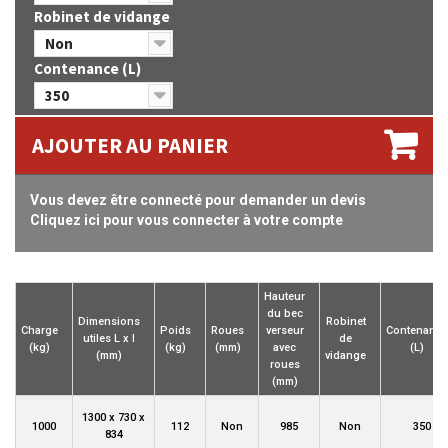
Robinet de vidange
Non
Contenance (L)
350
AJOUTER AU PANIER
Vous devez être connecté pour demander un devis
Cliquez ici pour vous connecter à votre compte
Hauteur
du bec
Dimensions
Robinet
Charge
Poids
Roues
verseur
Contenance
utiles L x l
de
(kg)
(kg)
(mm)
avec
(L)
(mm)
vidange
roues
(mm)
1300 x 730 x
1000
112
Non
985
Non
350
834