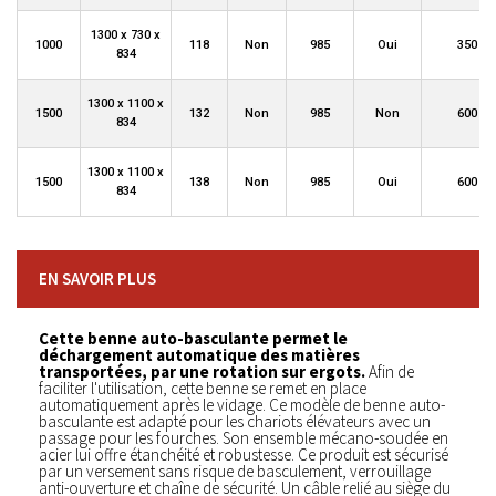
1300 x 730 x
1000
118
Non
985
Oui
350
834
1300 x 1100 x
1500
132
Non
985
Non
600
834
1300 x 1100 x
1500
138
Non
985
Oui
600
834
EN SAVOIR PLUS
Cette benne auto-basculante permet le
déchargement automatique des matières
transportées, par une rotation sur ergots.
Afin de
faciliter l'utilisation, cette benne se remet en place
automatiquement après le vidage. Ce modèle de benne auto-
basculante est adapté pour les chariots élévateurs avec un
passage pour les fourches. Son ensemble mécano-soudée en
acier lui offre étanchéité et robustesse. Ce produit est sécurisé
par un versement sans risque de basculement, verrouillage
anti-ouverture et chaîne de sécurité. Un câble relié au siège du