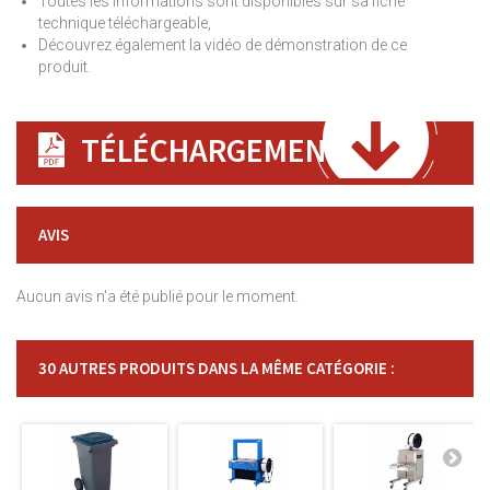
Toutes les informations sont disponibles sur sa fiche
technique téléchargeable,
Découvrez également la vidéo de démonstration de ce
produit.
TÉLÉCHARGEMENT
AVIS
Aucun avis n'a été publié pour le moment.
30 AUTRES PRODUITS DANS LA MÊME CATÉGORIE :