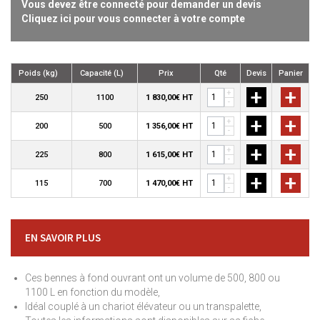
Vous devez être connecté pour demander un devis
Cliquez ici pour vous connecter à votre compte
Poids (kg)
Capacité (L)
Prix
Qté
Devis
Panier
+
+
+
250
1100
1 830,00€ HT
-
+
+
+
200
500
1 356,00€ HT
-
+
+
+
225
800
1 615,00€ HT
-
+
+
+
115
700
1 470,00€ HT
-
EN SAVOIR PLUS
Ces bennes à fond ouvrant ont un volume de 500, 800 ou
1100 L en fonction du modèle,
Idéal couplé à un chariot élévateur ou un transpalette,