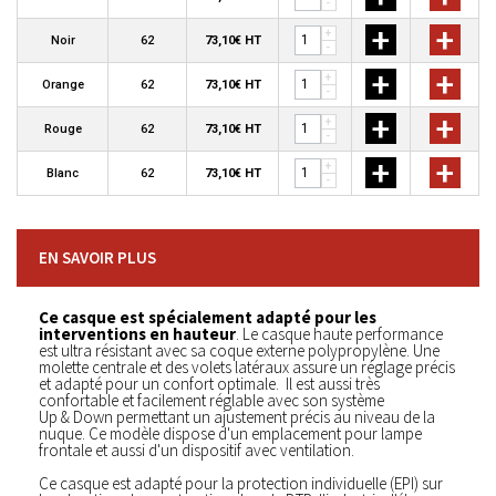
-
+
+
+
Noir
62
73,10€ HT
-
+
+
+
Orange
62
73,10€ HT
-
+
+
+
Rouge
62
73,10€ HT
-
+
+
+
Blanc
62
73,10€ HT
-
EN SAVOIR PLUS
Ce casque est spécialement adapté pour les
interventions en hauteur
. Le casque haute performance
est ultra résistant avec sa coque externe polypropylène. Une
molette centrale et des volets latéraux assure un réglage précis
et adapté pour un confort optimale. Il est aussi très
confortable et facilement réglable avec son système
Up & Down permettant un ajustement précis au niveau de la
nuque. Ce modèle dispose d'un emplacement pour lampe
frontale et aussi d'un dispositif avec ventilation.
Ce casque est adapté pour la protection individuelle (EPI) sur