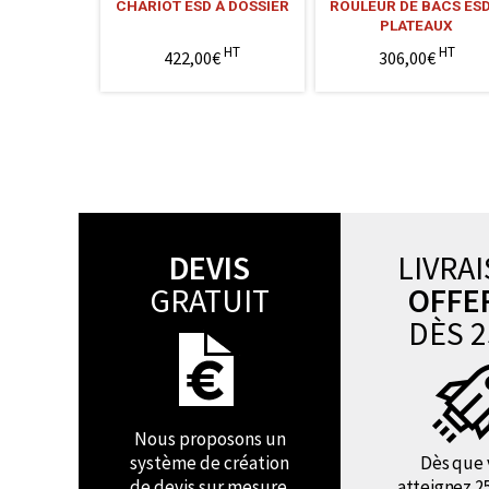
CHARIOT ESD À DOSSIER
ROULEUR DE BACS ESD
PLATEAUX
HT
HT
422,00€
306,00€
DEVIS
LIVRA
GRATUIT
OFFE
DÈS 2
Nous proposons un
système de création
Dès que 
de devis sur mesure.
atteignez 2