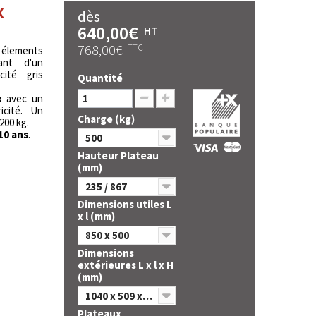
x
dès
640,00€
HT
768,00€
TTC
lements
ant d'un
cité gris
Quantité
x
avec un
icité. Un
Charge (kg)
200 kg.
10 ans
.
500
Hauteur Plateau
(mm)
235 / 867
Dimensions utiles L
x l (mm)
850 x 500
Dimensions
extérieures L x l x H
(mm)
1040 x 509 x 867
Plateaux