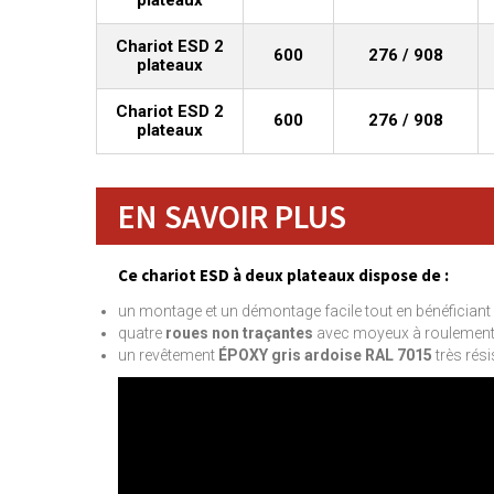
plateaux
Chariot ESD 2
600
276 / 908
plateaux
Chariot ESD 2
600
276 / 908
plateaux
EN SAVOIR PLUS
Ce chariot ESD à deux plateaux dispose de :
un montage et un démontage facile tout en bénéficiant 
quatre
roues non traçantes
avec moyeux à roulement à
un revêtement
ÉPOXY gris ardoise RAL 7015
très rési