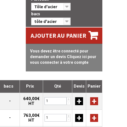
Tôle d'acier
bacs
tôle d'acier
AJOUTER AU PANIER
Vous devez être connecté pour
demander un devis Cliquez ici pour
vous connecter à votre compte
bacs
Prix
Qté
Devis
Panier
640,00€
+
+
+
-
-
HT
763,00€
+
+
+
-
-
HT