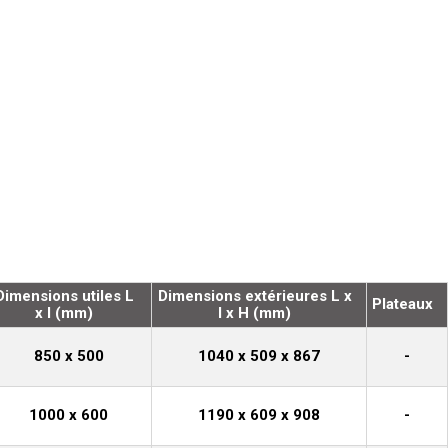
Dimensions utiles L
Dimensions extérieures L x
Plateaux
x l (mm)
l x H (mm)
850 x 500
1040 x 509 x 867
-
1000 x 600
1190 x 609 x 908
-