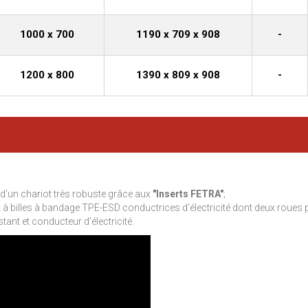
1000 x 700
1190 x 709 x 908
-
1200 x 800
1390 x 809 x 908
-
d'un chariot très robuste grâce aux
"Inserts FETRA"
;
 billes à bandage TPE-ESD conductrices d'électricité dont deux roues p
stant et conducteur d'électricité.