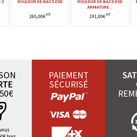
 2
ROULEUR DE BACS ESD
ROULEUR DE BACS ESD
ARMATURE...
HT
HT
265,00€
191,00€
ISON
PAIEMENT
SAT
RTE
SÉCURISÉ
50€
REM
vous
50€ hors