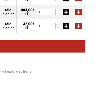
d'acier
HT
tôle
1 004,00€
+
+
+
-
d'acier
HT
tôle
1 132,00€
+
+
+
-
d'acier
HT
ivotantes avec freins;