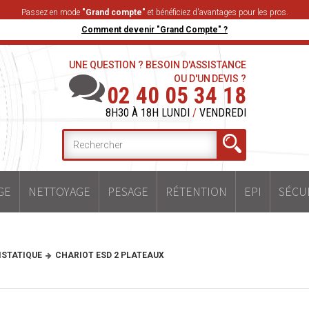
Passez en mode
"Grand compte"
et bénéficiez d'avantages pour les pros.
Comment devenir "Grand Compte" ?
UNE QUESTION ? BESOIN D'ASSISTANCE
OU D'UN DEVIS ?
02 40 05 34 18
8H30 À 18H LUNDI
/
VENDREDI
GE
NETTOYAGE
PESAGE
RÉTENTION
EPI
SÉCU
ISTATIQUE
CHARIOT ESD 2 PLATEAUX