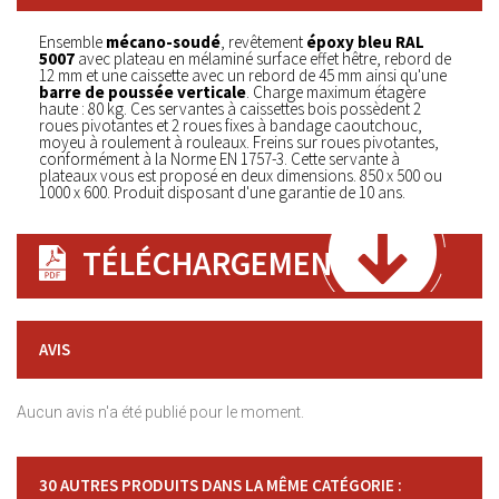
Ensemble
mécano-soudé
, revêtement
époxy bleu RAL
5007
avec plateau en mélaminé surface effet hêtre, rebord de
12 mm et une caissette avec un rebord de 45 mm ainsi qu'une
barre de poussée verticale
. Charge maximum étagère
haute : 80 kg. Ces servantes à caissettes bois possèdent 2
roues pivotantes et 2 roues fixes à bandage caoutchouc,
moyeu à roulement à rouleaux. Freins sur roues pivotantes,
conformément à la Norme EN 1757-3. Cette servante à
plateaux vous est proposé en deux dimensions. 850 x 500 ou
1000 x 600. Produit disposant d'une garantie de 10 ans.
TÉLÉCHARGEMENT
AVIS
Aucun avis n'a été publié pour le moment.
30 AUTRES PRODUITS DANS LA MÊME CATÉGORIE :