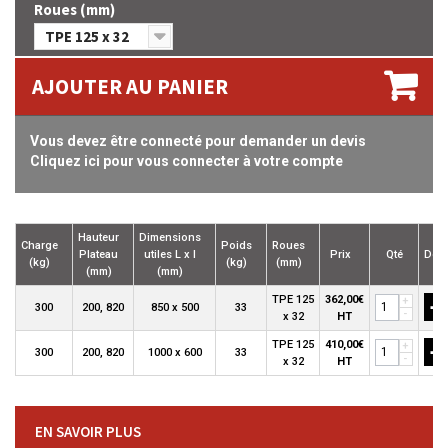
Roues (mm)
TPE 125 x 32
AJOUTER AU PANIER
Vous devez être connecté pour demander un devis
Cliquez ici pour vous connecter à votre compte
Hauteur
Dimensions
Charge
Poids
Roues
Plateau
utiles L x l
Prix
Qté
Devi
(kg)
(kg)
(mm)
(mm)
(mm)
+
TPE 125
362,00€
+
300
200, 820
850 x 500
33
-
x 32
HT
+
TPE 125
410,00€
+
300
200, 820
1000 x 600
33
-
x 32
HT
EN SAVOIR PLUS