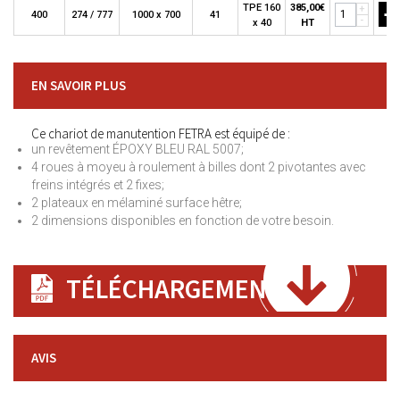
+
TPE 160
385,00€
+
400
274 / 777
1000 x 700
41
-
x 40
HT
EN SAVOIR PLUS
Ce chariot de manutention FETRA est équipé de :
un revêtement ÉPOXY BLEU RAL 5007;
4 roues à moyeu à roulement à billes dont 2 pivotantes avec
freins intégrés et 2 fixes;
2 plateaux en mélaminé surface hêtre;
2 dimensions disponibles en fonction de votre besoin.
TÉLÉCHARGEMENT
AVIS