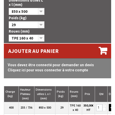
Dimensions utiles L
x l (mm)
850 x 500
Poids (kg)
29
Roues (mm)
TPE 160 x 40
AJOUTER AU PANIER
Vous devez être connecté pour demander un devis
Cliquez ici pour vous connecter à votre compte
Hauteur
Dimensions
Charge
Poids
Roues
Plateau
utiles L x l
Prix
Qté
Devi
(kg)
(kg)
(mm)
(mm)
(mm)
+
TPE 160
350,00€
+
400
233 / 736
850 x 500
29
-
x 40
HT