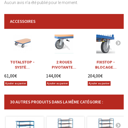
Aucun avis n'a été publié pour le moment.
ACCESSOIRES
TOTALSTOP -
2 ROUES
FIXSTOP -
SYSTÈ...
PIVOTANTE...
BLOCAGE...
61,00€
144,00€
204,00€
Ajouter au panier
Ajouter au panier
Ajouter au panier
30 AUTRES PRODUITS DANS LA MÊME CATÉGORIE :