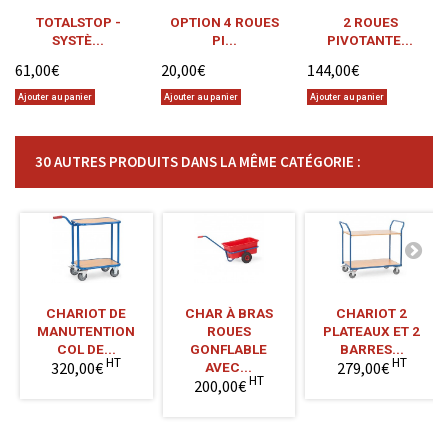
TOTALSTOP -
OPTION 4 ROUES
2 ROUES
SYSTÈ...
PI...
PIVOTANTE...
61,00€
20,00€
144,00€
Ajouter au panier
Ajouter au panier
Ajouter au panier
30 AUTRES PRODUITS DANS LA MÊME CATÉGORIE :
CHARIOT DE
CHAR À BRAS
CHARIOT 2
MANUTENTION
ROUES
PLATEAUX ET 2
COL DE...
GONFLABLE
BARRES...
HT
HT
320,00€
279,00€
AVEC...
HT
200,00€