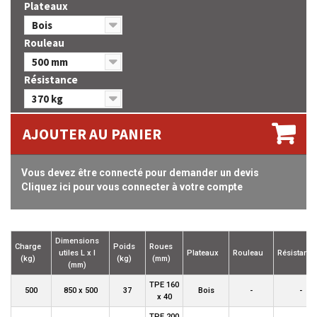
Plateaux
Bois
Rouleau
500 mm
Résistance
370 kg
AJOUTER AU PANIER
Vous devez être connecté pour demander un devis
Cliquez ici pour vous connecter à votre compte
Dimensions
Charge
Poids
Roues
utiles L x l
Plateaux
Rouleau
Résistance
(kg)
(kg)
(mm)
(mm)
TPE 160
500
850 x 500
37
Bois
-
-
x 40
TPE 200