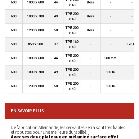
600
1000 x 600
44
Bois
-
-
x 40
TPE 200
600
1000 x 700
49
Bois
-
-
x 40
TPE 200
600
1200 x 800
58
Bois
-
-
x 40
TPE 160
500
850 x 500
37
-
-
370 kg
x 40
TPE 200
600
1000 x 600
44
-
500 mm
-
x 40
TPE 200
600
1000 x 700
49
-
500 m
-
x 40
TPE 200
600
1200 x 800
58
-
500 m
-
x 40
EN SAVOIR PLUS
De fabrication Allemande, les servantes Fetra sont très fiables
et robustes pour une meilleure durabilité.
Avec ses deux plateaux en mélaminé surface effet