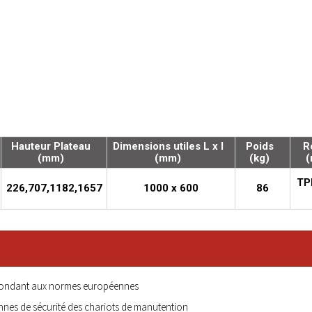
Hauteur Plateau
Dimensions utiles L x l
Poids
R
(mm)
(mm)
(kg)
(
TP
226,707,1182,1657
1000 x 600
86
 répondant aux normes européennes
nes de sécurité des chariots de manutention