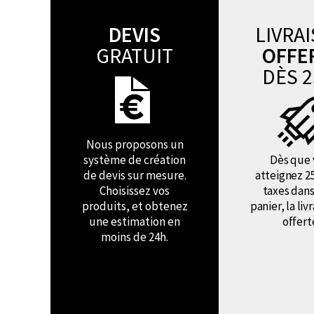
DEVIS
LIVRA
GRATUIT
OFFE
DÈS 2
Nous proposons un
système de création
Dès que 
de devis sur mesure.
atteignez 2
Choisissez vos
taxes dans
produits, et obtenez
panier, la liv
une estimation en
offert
moins de 24h.