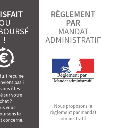
ISFAIT
RÈGLEMENT
OU
PAR
BOURSÉ
MANDAT
!
ADMINISTRATIF
duit reçu ne
nviens pas ?
 vous êtes
é sur votre
chat ?
Nous proposons le
us vous
règlement par mandat
ursons le
administratif.
t concerné.