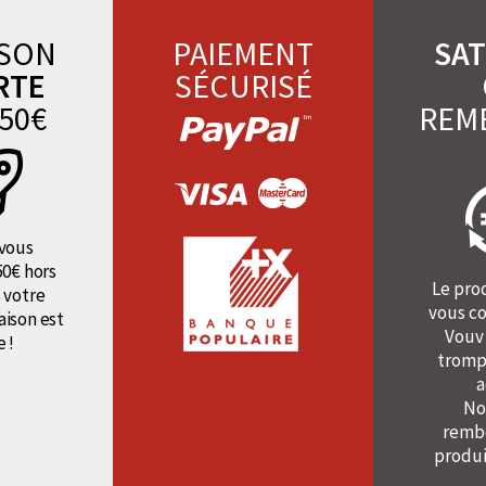
ISON
PAIEMENT
SAT
RTE
SÉCURISÉ
50€
REM
vous
50€ hors
Le pro
 votre
vous co
raison est
Vouv
e !
tromp
a
No
rembo
produi