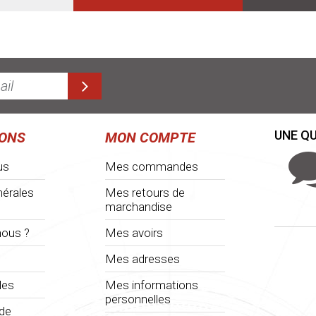
UNE QU
IONS
MON COMPTE
us
Mes commandes
nérales
Mes retours de
marchandise
ous ?
Mes avoirs
Mes adresses
les
Mes informations
personnelles
 de