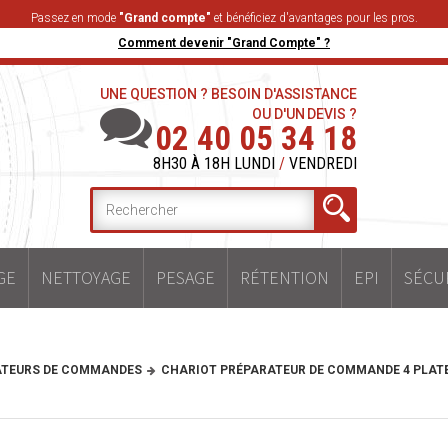
Passez en mode
"Grand compte"
et bénéficiez d'avantages pour les pros.
Comment devenir "Grand Compte" ?
UNE QUESTION ? BESOIN D'ASSISTANCE
OU D'UN DEVIS ?
02 40 05 34 18
8H30 À 18H LUNDI
/
VENDREDI
GE
NETTOYAGE
PESAGE
RÉTENTION
EPI
SÉCU
ATEURS DE COMMANDES
CHARIOT PRÉPARATEUR DE COMMANDE 4 PLAT