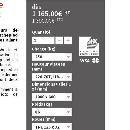
e
dès
x
1 165,00€
HT
1 398,00€
TTC
eurs de
Quantité
epied
s allant
Charge (kg)
robuste et
sation, le
250
quand les
Hauteur Plateau
iberté.
(mm)
rchepied au
Ce dernier
226,707,1182,1657
dont deux
Dimensions utiles L
x l (mm)
amment la
riots de
1000 x 600
Poids (kg)
86
Roues (mm)
TPE 125 x 32