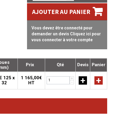
AJOUTER AU PANIER
Vous devez être connecté pour
demander un devis Cliquez ici pour
vous connecter à votre compte
oues
Prix
Qté
Devis
Panier
mm)
E 125 x
1 165,00€
+
+
+
-
32
HT