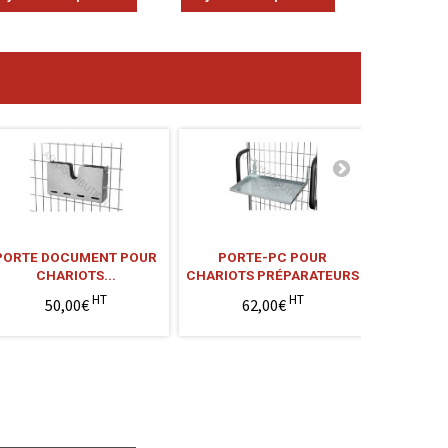
PORTE DOCUMENT POUR
PORTE-PC POUR
SERVANT
CHARIOTS...
CHARIOTS PRÉPARATEURS
CHA
HT
HT
50,00€
62,00€