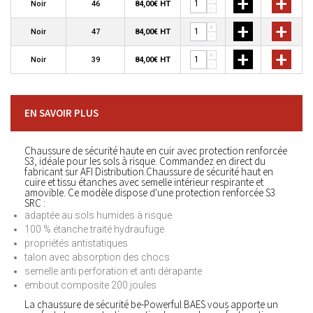
+
+
Noir
46
84,00€ HT
-
+
+
+
Noir
47
84,00€ HT
-
+
+
+
Noir
39
84,00€ HT
-
EN SAVOIR PLUS
Chaussure de sécurité haute en cuir avec protection renforcée
S3, idéale pour les sols à risque. Commandez en direct du
fabricant sur AFI Distribution.Chaussure de sécurité haut en
cuire et tissu étanches avec semelle intérieur respirante et
amovible. Ce modèle dispose d'une protection renforcée S3
SRC :
adaptée au sols humides à risque
100 % étanche traité hydraufuge
propriétés antistatiques
talon avec absorption des chocs
semelle anti perforation et anti dérapante
embout composite 200 joules
La chaussure de sécurité be-Powerful BAES vous apporte un