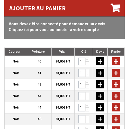
AJOUTER AU PANIER
Vous devez être connecté pour demander un devis
Cliquez ici pour vous connecter à votre compte
Couleur
Pointure
Prix
Qté
Devis
Panier
+
+
+
Noir
40
84,00€ HT
-
+
+
+
Noir
41
84,00€ HT
-
+
+
+
Noir
42
84,00€ HT
-
+
+
+
Noir
43
84,00€ HT
-
+
+
+
Noir
44
84,00€ HT
-
+
+
+
Noir
45
84,00€ HT
-
+