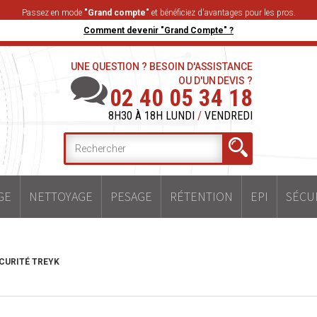
Passez en mode
"Grand compte"
et bénéficiez d'avantages pour les pros.
Comment devenir "Grand Compte" ?
UNE QUESTION ? BESOIN D'ASSISTANCE
OU D'UN DEVIS ?
02 40 05 34 18
8H30 À 18H LUNDI
/
VENDREDI
GE
NETTOYAGE
PESAGE
RÉTENTION
EPI
SÉCU
CURITÉ TREYK