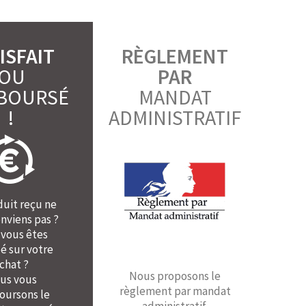
ISFAIT
RÈGLEMENT
OU
PAR
BOURSÉ
MANDAT
!
ADMINISTRATIF
duit reçu ne
nviens pas ?
 vous êtes
é sur votre
chat ?
Nous proposons le
us vous
règlement par mandat
ursons le