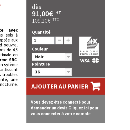
é
dès
91,00€
HT
109,20€
TTC
te avec
Quantité
es sols à
daptée aux
nd oeuvre,
Couleur
ons de 4,5
timale en
Noir
orme SRC
.
Pointure
son sytème
rantissent
36
s troubles
rité, une
 nocturne.
AJOUTER AU PANIER
Vous devez être connecté pour
demander un devis Cliquez ici pour
vous connecter à votre compte