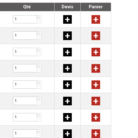
Qté
Devis
Panier
+
+
+
-
+
+
+
-
+
+
+
-
+
+
+
-
+
+
+
-
+
+
+
-
+
+
+
-
+
+
+
-