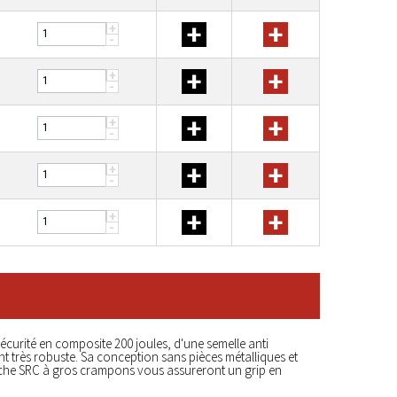
+
+
+
-
+
+
+
-
+
+
+
-
+
+
+
-
+
+
+
-
sécurité en composite 200 joules, d'une semelle anti
nt très robuste. Sa conception sans pièces métalliques et
rche SRC à gros crampons vous assureront un grip en