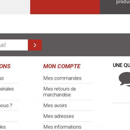
produi
UNE QU
IONS
MON COMPTE
us
Mes commandes
nérales
Mes retours de
marchandise
ous ?
Mes avoirs
Mes adresses
les
Mes informations