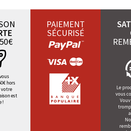
ISON
PAIEMENT
SAT
RTE
SÉCURISÉ
50€
REM
vous
50€ hors
Le pro
 votre
vous co
raison est
Vouv
e !
tromp
a
No
rembo