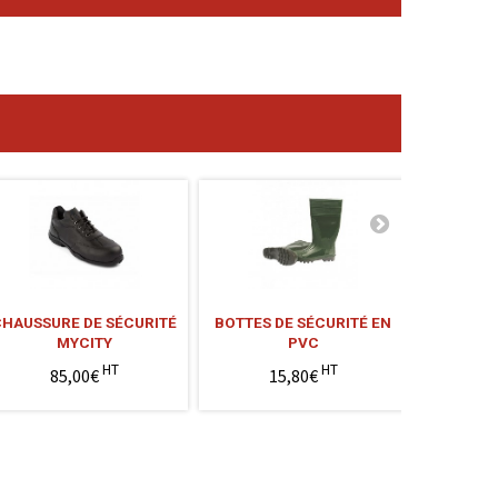
CHAUSSURE DE SÉCURITÉ
BOTTES DE SÉCURITÉ EN
BOTTES
MYCITY
PVC
FOUR
HT
HT
85,00€
15,80€
4