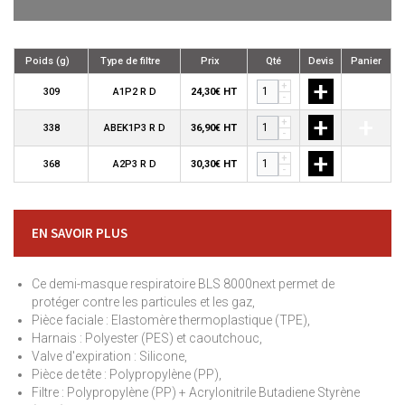
Poids (g)
Type de filtre
Prix
Qté
Devis
Panier
+
+
+
309
A1P2 R D
24,30€ HT
-
+
+
+
338
ABEK1P3 R D
36,90€ HT
-
+
+
+
368
A2P3 R D
30,30€ HT
-
EN SAVOIR PLUS
Ce demi-masque respiratoire BLS 8000next permet de
protéger contre les particules et les gaz,
Pièce faciale : Elastomère thermoplastique (TPE),
Harnais : Polyester (PES) et caoutchouc,
Valve d'expiration : Silicone,
Pièce de tête : Polypropylène (PP),
Filtre : Polypropylène (PP) + Acrylonitrile Butadiene Styrène