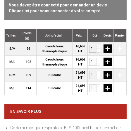
Vous devez être connecté pour demander un devis
Cliquez ici pour vous connecter à votre compte
Poids
Tailles
Joint facial
Prix
Qté
Devis
Panier
(g)
+
+
Caoutchouc
16,65€
+
S/M
96
-
thermoplastique
HT
+
+
Caoutchouc
16,65€
+
M/L
102
-
thermoplastique
HT
+
+
21,65€
+
S/M
109
Silicone
-
HT
+
+
21,65€
+
M/L
114
Silicone
-
HT
EN SAVOIR PLUS
Ce demi-masque respiratoire BLS 4000next b-lock permet de