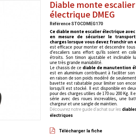
Diable monte escalier
électrique DMEG
Référence
STOCDMEG170
Ce diable monte escalier électrique avec 
en mesure de sécuriser le transpor
charges lorsque vous devez franchir un e
est efficace pour monter et descendre tous
d'escaliers sans effort qu'ils soient en co
étroits. Son timon ajustable et inclinable l
une très grande maniabilité.
Le chassis de ce
diable de manutention é
est en aluminium contribuant à faciliter son
en raison de son poids modéré de seulement
bavette est rabatable pour limiter son en
lorsqu'il est stocké. Il est disponible en deu
pour des charges utilies de 170 ou 200 Kg. Il e
série avec des roues increvables, une bat
chargeur et une sangle de maintien.
Découvrez notre guide d'achat sur les
diable
électriques
.
Télécharger la fiche