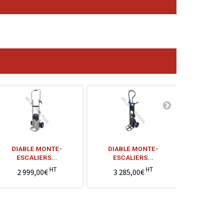
DIABLE MONTE-
DIABLE MONTE-
DIABL
ESCALIERS...
ESCALIERS...
ÉLE
HT
HT
2 999,00€
3 285,00€
4 