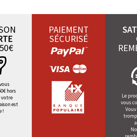
ISON
PAIEMENT
SAT
RTE
SÉCURISÉ
50€
REM
vous
50€ hors
Le pro
 votre
vous co
raison est
Vouv
e !
tromp
a
No
rembo