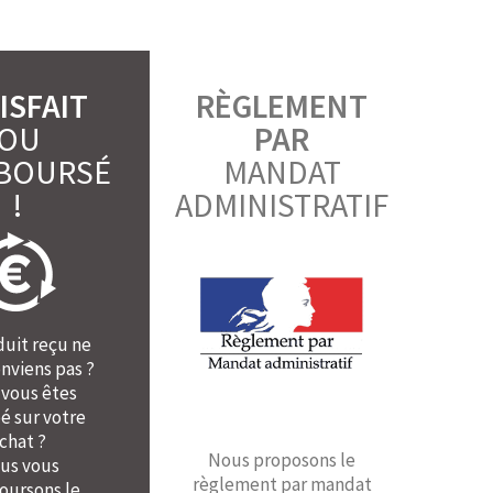
ISFAIT
RÈGLEMENT
OU
PAR
BOURSÉ
MANDAT
!
ADMINISTRATIF
duit reçu ne
nviens pas ?
 vous êtes
é sur votre
chat ?
Nous proposons le
us vous
règlement par mandat
ursons le