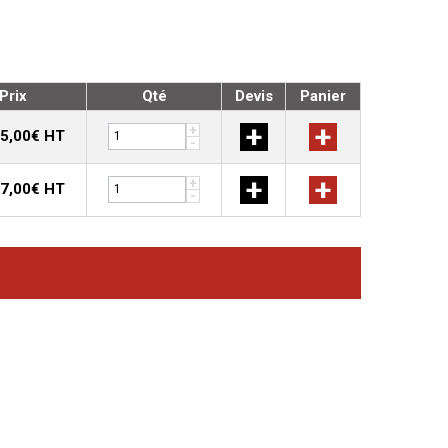
Prix
Qté
Devis
Panier
+
+
+
75,00€ HT
-
+
+
+
37,00€ HT
-