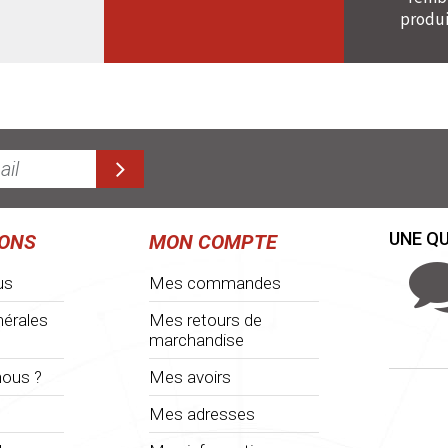
produi
UNE QU
IONS
MON COMPTE
us
Mes commandes
nérales
Mes retours de
marchandise
ous ?
Mes avoirs
Mes adresses