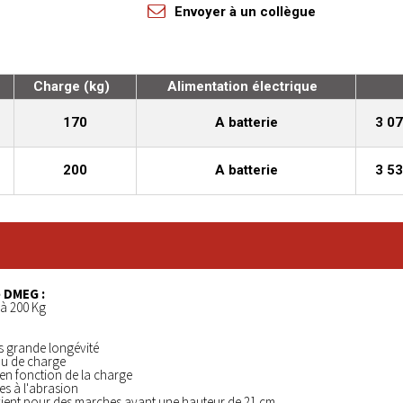
Envoyer à un collègue
Charge (kg)
Alimentation électrique
170
A batterie
3 0
200
A batterie
3 5
 DMEG :
 à 200 Kg
us grande longévité
eau de charge
en fonction de la charge
es à l'abrasion
vient pour des marches ayant une hauteur de 21 cm