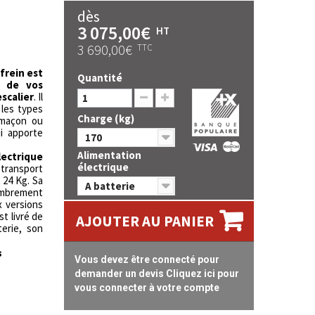
dès
3 075,00€
HT
3 690,00€
TTC
frein est
Quantité
t de vos
scalier
. Il
 les types
Charge (kg)
limaçon ou
ui apporte
170
Alimentation
lectrique
électrique
 transport
 24 Kg. Sa
A batterie
combrement
x versions
st livré de
AJOUTER AU PANIER
terie, son
s
Vous devez être connecté pour
demander un devis Cliquez ici pour
vous connecter à votre compte