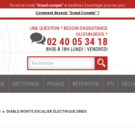
Passez en mode
"Grand compte"
et bénéficiez d'avantages pour les pros.
Comment devenir "Grand Compte" ?
UNE QUESTION ? BESOIN D'ASSISTANCE
OU D'UN DEVIS ?
02 40 05 34 18
8H30 À 18H LUNDI
/
VENDREDI
GE
NETTOYAGE
PESAGE
RÉTENTION
EPI
SÉCU
S
DIABLE MONTE ESCALIER ÉLECTRIQUE DMEG