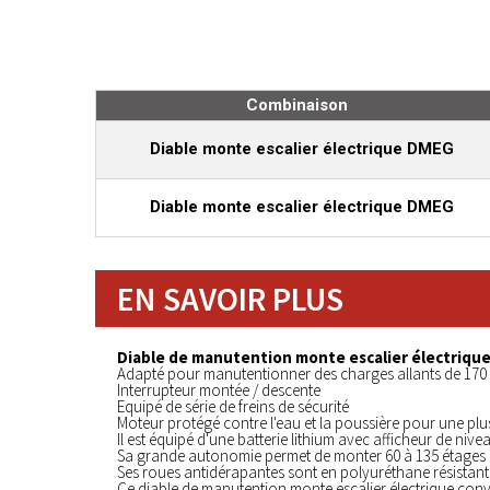
Combinaison
Diable monte escalier électrique DMEG
Diable monte escalier électrique DMEG
EN SAVOIR PLUS
Diable de manutention monte escalier électrique
Adapté pour manutentionner des charges allants de 170
Interrupteur montée / descente
Equipé de série de freins de sécurité
Moteur protégé contre l'eau et la poussière pour une pl
Il est équipé d'une batterie lithium avec afficheur de niv
Sa grande autonomie permet de monter 60 à 135 étages 
Ses roues antidérapantes sont en polyuréthane résistant
Ce diable de manutention monte escalier électrique con