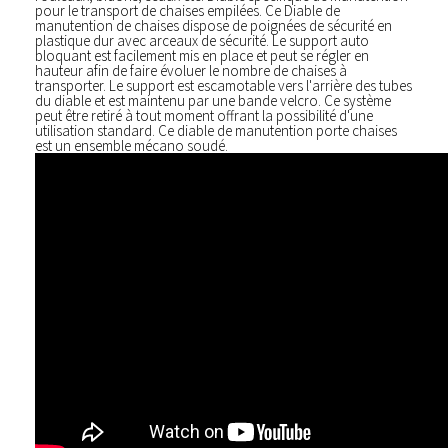
pour le transport de chaises empilées. Ce Diable de
manutention de chaises dispose de poignées de sécurité en
plastique dur avec arceaux de sécurité. Le support auto
bloquant est facilement mis en place et peut se régler en
hauteur afin de faire évoluer le nombre de chaises à
transporter. Le support est escamotable vers l'arrière des tubes
du diable et est maintenu par une bande velcro. Ce système
peut être retiré à tout moment offrant la possibilité d'une
utilisation standard. Ce diable de manutention porte chaises
est un ensemble mécano soudé.