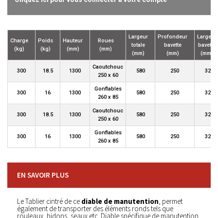
Largeur
Profondeur
Largeur
Charge
Poids
Hauteur
Roues
totale
bavette
bavette
(kg)
(kg)
(mm)
(mm)
(mm)
(mm)
(mm)
Caoutchouc
300
18.5
1300
580
250
320
250 x 60
Gonflables
300
16
1300
580
250
320
260 x 85
Caoutchouc
300
18.5
1300
580
250
320
250 x 60
Gonflables
300
16
1300
580
250
320
260 x 85
EN SAVOIR PLUS
Le Tablier cintré de ce
diable de manutention
, permet
également de transporter des éléments ronds tels que
rouleaux, bidons, seaux etc. Diable spécifique de manutention