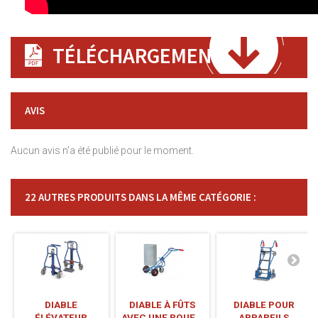
TÉLÉCHARGEMENT
AVIS
Aucun avis n'a été publié pour le moment.
22 AUTRES PRODUITS DANS LA MÊME CATÉGORIE :
DIABLE
DIABLE À FÛTS
DIABLE POUR
ÉLÉVATEUR
AVEC UNE ROUE...
APPAREILS