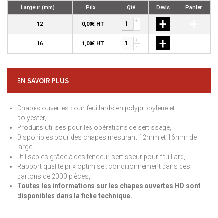
Largeur (mm)
Prix
Qté
Devis
Panier
+
+
+
12
0,00€ HT
-
+
+
+
16
1,00€ HT
-
EN SAVOIR PLUS
Chapes ouvertes pour feuillards en polypropylène et
polyester,
Produits utilisés pour les opérations de sertissage,
Disponibles pour des chapes mesurant 12mm et 16mm de
large,
Utilisables grâce à des tendeur-sertisseur pour feuillard,
Rapport qualité prix optimisé : conditionnement dans des
cartons de 2000 pièces,
Toutes les informations sur les chapes ouvertes HD sont
disponibles dans la fiche technique.