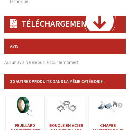
technique.
TÉLÉCHARGEMENT
AVIS
Aucun avis n'a été publié pour le moment.
30 AUTRES PRODUITS DANS LA MÊME CATÉGORIE :
FEUILLARD
BOUCLE EN ACIER
CHAPES