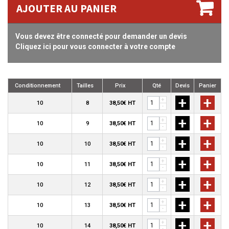
AJOUTER AU PANIER
Vous devez être connecté pour demander un devis
Cliquez ici pour vous connecter à votre compte
Conditionnement
Tailles
Prix
Qté
Devis
Panier
+
+
+
10
8
38,50€ HT
-
+
+
+
10
9
38,50€ HT
-
+
+
+
10
10
38,50€ HT
-
+
+
+
10
11
38,50€ HT
-
+
+
+
10
12
38,50€ HT
-
+
+
+
10
13
38,50€ HT
-
+
+
+
10
14
38,50€ HT
-