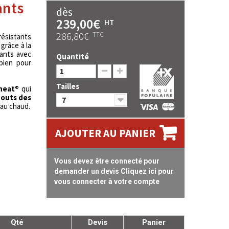
ants
dès
239,00€
HT
286,80€
TTC
résistants
 grâce à la
gants avec
Quantité
bien pour
Tailles
heat
®
qui
outs des
7
 au chaud.
AJOUTER AU PANIER
Vous devez être connecté pour
demander un devis Cliquez ici pour
vous connecter à votre compte
Qté
Devis
Panier