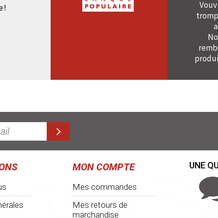
Vouv
e !
tromp
a
No
rembo
produi
UNE QU
IONS
MON COMPTE
us
Mes commandes
nérales
Mes retours de
marchandise