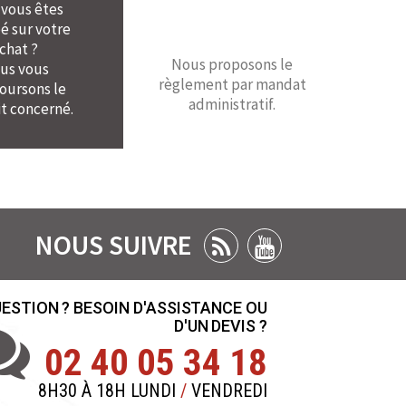
 vous êtes
é sur votre
chat ?
Nous proposons le
us vous
règlement par mandat
ursons le
administratif.
t concerné.
NOUS SUIVRE
ESTION ? BESOIN D'ASSISTANCE OU
D'UN DEVIS ?
02 40 05 34 18
8H30 À 18H LUNDI
/
VENDREDI