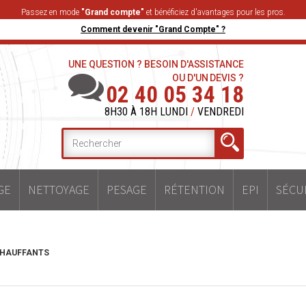
Passez en mode
"Grand compte"
et bénéficiez d'avantages pour les pros.
Comment devenir "Grand Compte" ?
UNE QUESTION ? BESOIN D'ASSISTANCE
OU D'UN DEVIS ?
02 40 05 34 18
8H30 À 18H LUNDI
/
VENDREDI
GE
NETTOYAGE
PESAGE
RÉTENTION
EPI
SÉCU
CHAUFFANTS