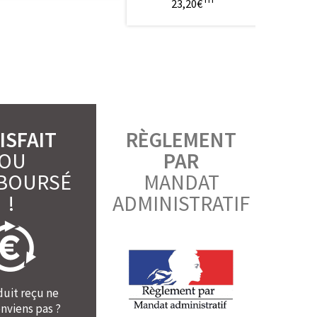
23,20€
3
ISFAIT
RÈGLEMENT
OU
PAR
BOURSÉ
MANDAT
!
ADMINISTRATIF
duit reçu ne
nviens pas ?