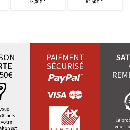
78,00€
64,50€
ISON
PAIEMENT
SAT
RTE
SÉCURISÉ
50€
REM
vous
50€ hors
Le pro
 votre
vous co
raison est