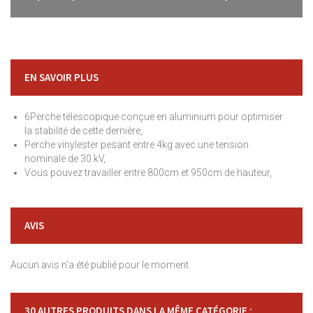
EN SAVOIR PLUS
6Perche télescopique conçue en aluminium pour optimiser
la stabilité de cette dernière,
Perche vinylester pesant entre 4kg avec une tension
nominale de 30 kV,
Vous pouvez travailler entre 800cm et 950cm de hauteur,
AVIS
Aucun avis n'a été publié pour le moment.
30 AUTRES PRODUITS DANS LA MÊME CATÉGORIE :