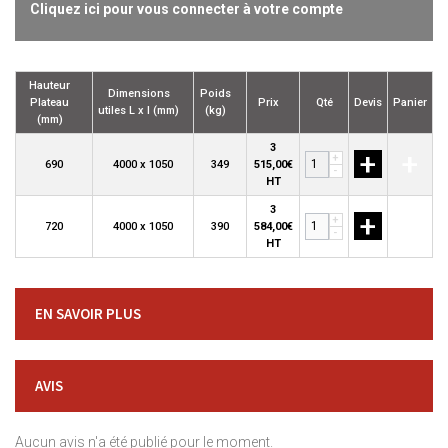
Cliquez ici pour vous connecter à votre compte
Hauteur
Dimensions
Poids
Plateau
Prix
Qté
Devis
Panier
utiles L x l (mm)
(kg)
(mm)
3
+
+
+
690
4000 x 1050
349
515,00€
-
HT
3
+
+
+
720
4000 x 1050
390
584,00€
-
HT
EN SAVOIR PLUS
AVIS
Aucun avis n'a été publié pour le moment.