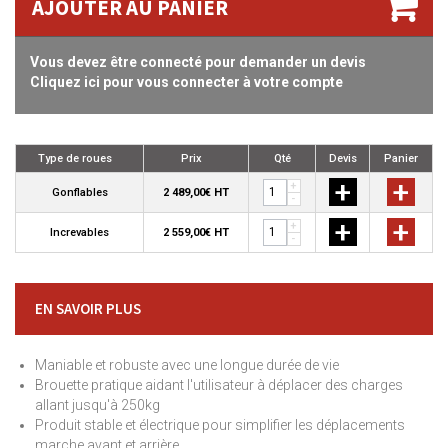
AJOUTER AU PANIER
Vous devez être connecté pour demander un devis
Cliquez ici pour vous connecter à votre compte
Type de roues
Prix
Qté
Devis
Panier
+
+
+
Gonflables
2 489,00€ HT
-
+
+
+
Increvables
2 559,00€ HT
-
EN SAVOIR PLUS
Maniable et robuste avec une longue durée de vie
Brouette pratique aidant l'utilisateur à déplacer des charges
allant jusqu'à 250kg
Produit stable et électrique pour simplifier les déplacements
marche avant et arrière