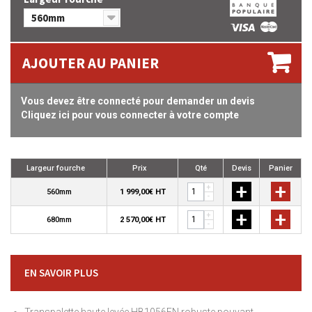
560mm
AJOUTER AU PANIER
Vous devez être connecté pour demander un devis
Cliquez ici pour vous connecter à votre compte
Largeur fourche
Prix
Qté
Devis
Panier
+
+
+
560mm
1 999,00€ HT
-
+
+
+
680mm
2 570,00€ HT
-
EN SAVOIR PLUS