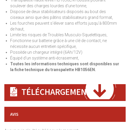
Transpalette haute levée HB1056EN robuste pouvant
soulever des charges lourdes d'une tonne,
Dispose de deux stabilisateurs disposés au bout des
ciseaux ainsi que des pâtins stabilisateurs grand format,
Les fourches peuvent s'élever sans efforts jusqu'à 800mm
de haut,
Limite les risques de Troubles Musculo-Squelettiques,
Fonctionne sur batterie grâce à une clé de contact, ne
nécessite aucun entretien spécifique,
Possède un chargeur intégré (6Ah/12V)
Équipé d'un système anti-écrasement,
Toutes les informations techniques sont disponibles sur
la fiche technique du transpalette HB1056EN.
TÉLÉCHARGEMENT
AVIS